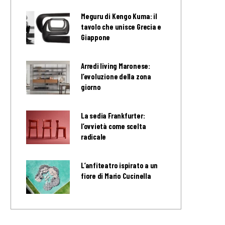
Meguru di Kengo Kuma: il
tavolo che unisce Grecia e
Giappone
Arredi living Maronese:
l’evoluzione della zona
giorno
La sedia Frankfurter:
l’ovvietà come scelta
radicale
L’anfiteatro ispirato a un
fiore di Mario Cucinella