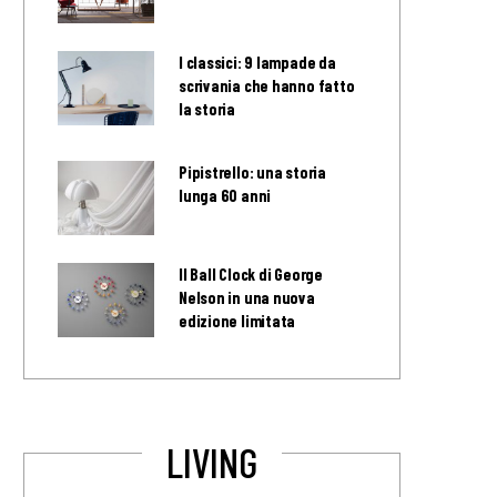
I classici: 9 lampade da
scrivania che hanno fatto
la storia
Pipistrello: una storia
lunga 60 anni
Il Ball Clock di George
Nelson in una nuova
edizione limitata
LIVING