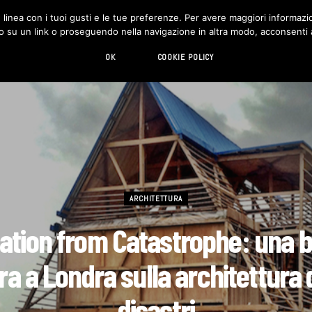
in linea con i tuoi gusti e le tue preferenze. Per avere maggiori informazio
DESIGN
LIVING
HI-TECH
CHI SIAMO
o su un link o proseguendo nella navigazione in altra modo, acconsenti al
OK
COOKIE POLICY
ARCHITETTURA
ation from Catastrophe: una b
a a Londra sulla architettura 
disastri