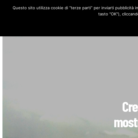
Questo sito utilizza cookie di “terze parti” per inviarti pubblicità 
RUBRICHE
tasto "OK"), cliccand
Cre
mostr