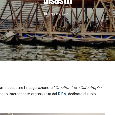
BY
MASSIMO ROSATI
rmi scappare l’inaugurazione di “
C
reation from Catastrophe:
molto interessante organizzata dal
RIBA
, dedicata al ruolo