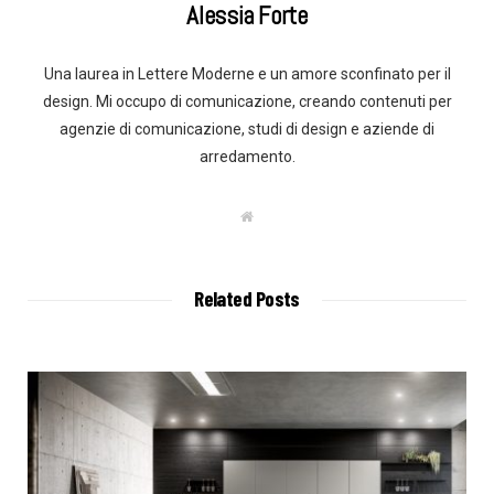
Alessia Forte
Una laurea in Lettere Moderne e un amore sconfinato per il
design. Mi occupo di comunicazione, creando contenuti per
agenzie di comunicazione, studi di design e aziende di
arredamento.
W
e
b
s
i
t
Related Posts
e