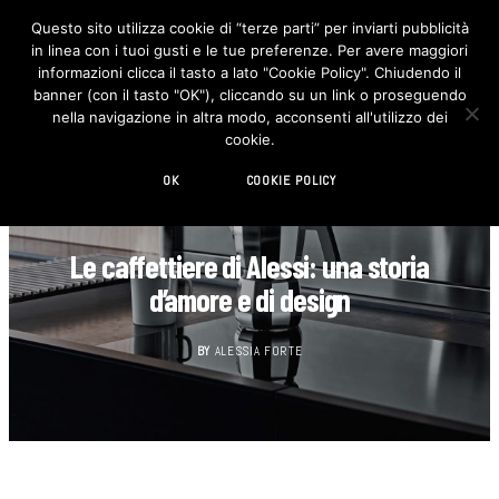
Questo sito utilizza cookie di “terze parti” per inviarti pubblicità
in linea con i tuoi gusti e le tue preferenze. Per avere maggiori
F
I
a
n
informazioni clicca il tasto a lato "Cookie Policy". Chiudendo il
c
s
banner (con il tasto "OK"), cliccando su un link o proseguendo
e
t
b
a
nella navigazione in altra modo, acconsenti all'utilizzo dei
o
g
cookie.
o
r
k
a
m
OK
COOKIE POLICY
CUCINA
Le caffettiere di Alessi: una storia
d’amore e di design
BY
ALESSIA FORTE