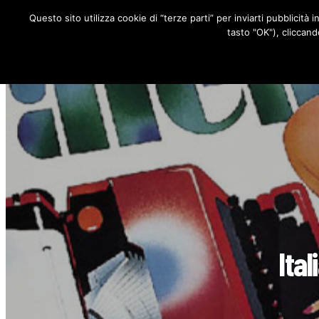
Questo sito utilizza cookie di “terze parti” per inviarti pubblicità 
RUBRICHE
tasto "OK"), cliccand
Ital