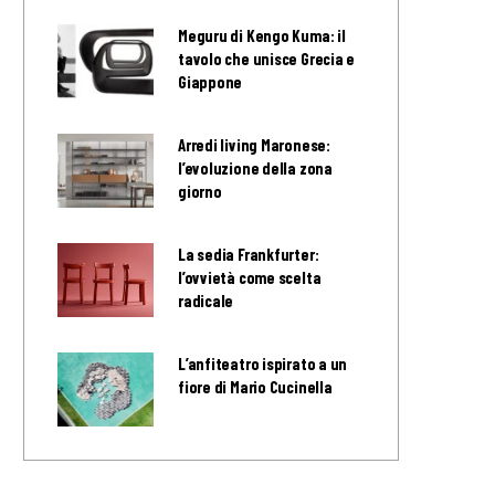
Meguru di Kengo Kuma: il
tavolo che unisce Grecia e
Giappone
Arredi living Maronese:
l’evoluzione della zona
giorno
La sedia Frankfurter:
l’ovvietà come scelta
radicale
L’anfiteatro ispirato a un
fiore di Mario Cucinella