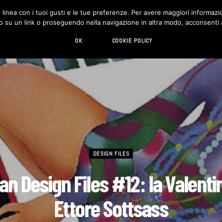
in linea con i tuoi gusti e le tue preferenze. Per avere maggiori informazio
DESIGN
LIVING
HI-TECH
CHI SIAMO
o su un link o proseguendo nella navigazione in altra modo, acconsenti al
OK
COOKIE POLICY
DESIGN FILES
ian Design Files #12: la Valenti
Ettore Sottsass