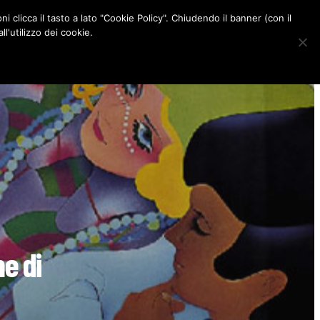
ni clicca il tasto a lato "Cookie Policy". Chiudendo il banner (con il
CONTATTI
l'utilizzo dei cookie.
F
I
P
L
a
n
i
i
c
s
n
n
e
t
t
k
b
a
e
e
o
g
r
d
o
r
e
I
k
a
s
n
m
t
ne di