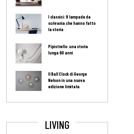
I classici: 9 lampade da
scrivania che hanno fatto
la storia
Pipistrello: una storia
lunga 60 anni
Il Ball Clock di George
Nelson in una nuova
edizione limitata
LIVING