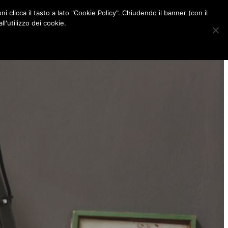
ni clicca il tasto a lato "Cookie Policy". Chiudendo il banner (con il
CONTATTI
l'utilizzo dei cookie.
F
I
P
L
a
n
i
i
c
s
n
n
e
t
t
k
b
a
e
e
o
g
r
d
o
r
e
I
k
a
s
n
m
t