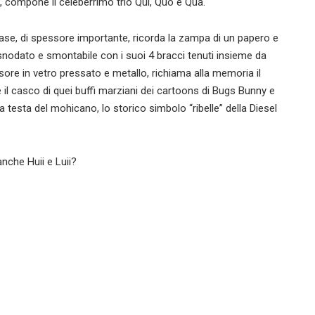
e, compone il celeberrimo trio Qui, Quo e Qua.
a base, di spessore importante, ricorda la zampa di un papero e
snodato e smontabile con i suoi 4 bracci tenuti insieme da
fusore in vetro pressato e metallo, richiama alla memoria il
e il casco di quei buffi marziani dei cartoons di Bugs Bunny e
a testa del mohicano, lo storico simbolo “ribelle” della Diesel
.
anche Huii e Luii?