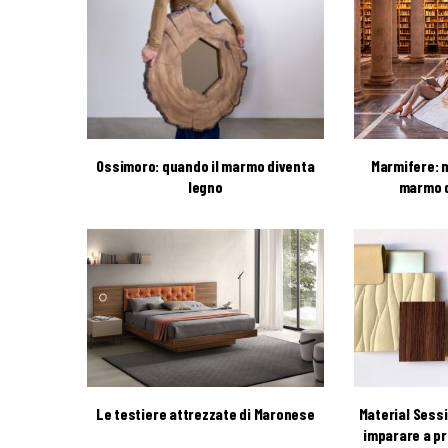
Ossimoro: quando il marmo diventa
Marmifere: m
legno
marmo d
Le testiere attrezzate di Maronese
Material Sess
imparare a pr