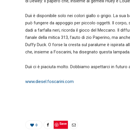
di Dewey: il papero che, insieme ai gemelli Huey e Loui
Duii è disponibile solo nei colori giallo o grigio. La su
può fungere da appoggio per piccolo oggetti. Il corpo, 
dadi a farfalla neri, ricorda il gioco del Meccano. Il dif
fanale della mitica 313, l’auto di zio Paperino, ma anch
Duffy Duck. O forse la cresta sul paralume è ispirata all
che, insieme a Foscarini, ha disegnato questa lampada
Duii ci è piaciuta molto. Dobbiamo aspettarci in futuro 
www.diesel.foscarini.com
Save
0