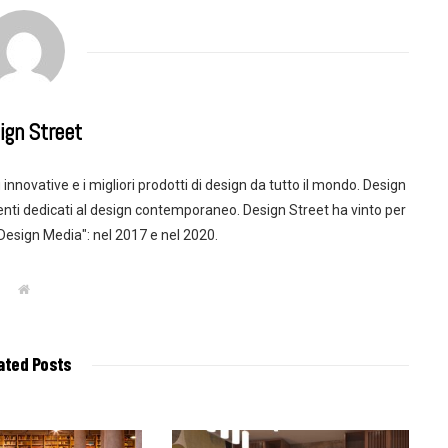
ign Street
innovative e i migliori prodotti di design da tutto il mondo. Design
enti dedicati al design contemporaneo. Design Street ha vinto per
 Design Media": nel 2017 e nel 2020.
W
e
b
s
i
t
ated Posts
e