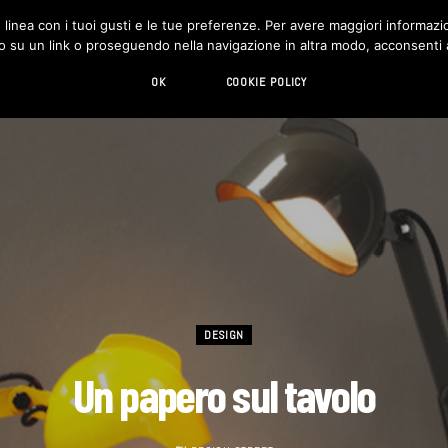
in linea con i tuoi gusti e le tue preferenze. Per avere maggiori informazio
DESIGN
LIVING
HI-TECH
CHI SIAMO
o su un link o proseguendo nella navigazione in altra modo, acconsenti al
OK
COOKIE POLICY
DESIGN
Un papero sul tavolo