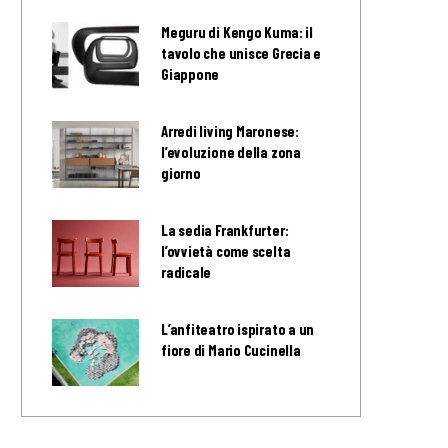
Meguru di Kengo Kuma: il
tavolo che unisce Grecia e
Giappone
Arredi living Maronese:
l’evoluzione della zona
giorno
La sedia Frankfurter:
l’ovvietà come scelta
radicale
L’anfiteatro ispirato a un
fiore di Mario Cucinella