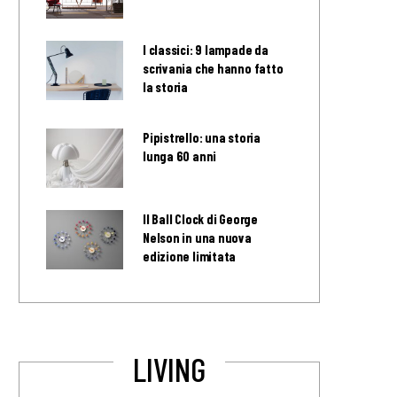
I classici: 9 lampade da
scrivania che hanno fatto
la storia
Pipistrello: una storia
lunga 60 anni
Il Ball Clock di George
Nelson in una nuova
edizione limitata
LIVING