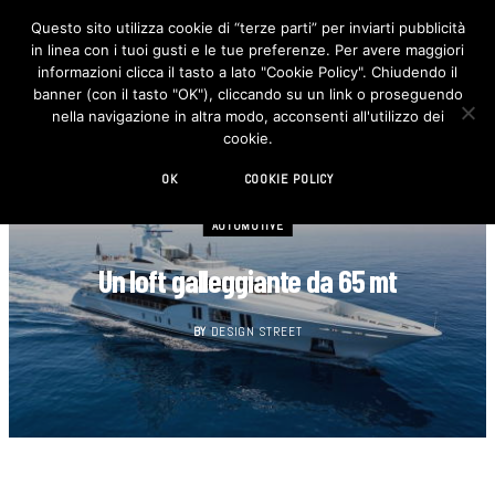
Questo sito utilizza cookie di “terze parti” per inviarti pubblicità
in linea con i tuoi gusti e le tue preferenze. Per avere maggiori
F
I
a
n
informazioni clicca il tasto a lato "Cookie Policy". Chiudendo il
c
s
banner (con il tasto "OK"), cliccando su un link o proseguendo
e
t
b
a
nella navigazione in altra modo, acconsenti all'utilizzo dei
o
g
cookie.
o
r
k
a
m
OK
COOKIE POLICY
AUTOMOTIVE
Un loft galleggiante da 65 mt
BY
DESIGN STREET