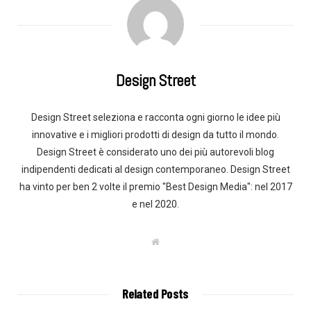
Design Street
Design Street seleziona e racconta ogni giorno le idee più
innovative e i migliori prodotti di design da tutto il mondo.
Design Street è considerato uno dei più autorevoli blog
indipendenti dedicati al design contemporaneo. Design Street
ha vinto per ben 2 volte il premio "Best Design Media": nel 2017
e nel 2020.
W
e
b
s
i
t
Related Posts
e