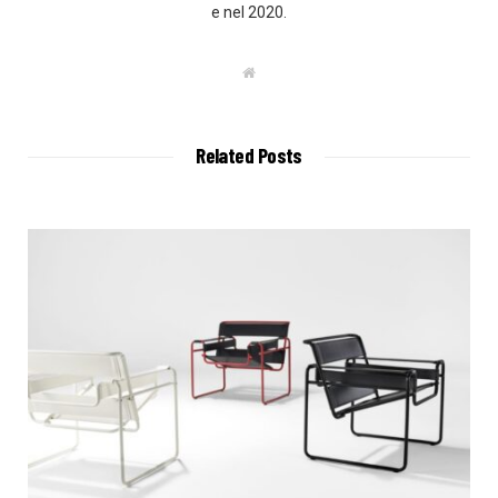
e nel 2020.
W
e
b
s
i
t
Related Posts
e