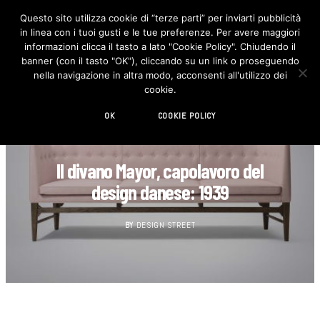
Questo sito utilizza cookie di “terze parti” per inviarti pubblicità
in linea con i tuoi gusti e le tue preferenze. Per avere maggiori
F
I
a
n
informazioni clicca il tasto a lato "Cookie Policy". Chiudendo il
c
s
banner (con il tasto "OK"), cliccando su un link o proseguendo
e
t
b
a
nella navigazione in altra modo, acconsenti all'utilizzo dei
o
g
cookie.
o
r
k
a
m
OK
COOKIE POLICY
CULT
Il divano Mayor, capolavoro del
design danese: 1939
BY
DESIGN STREET