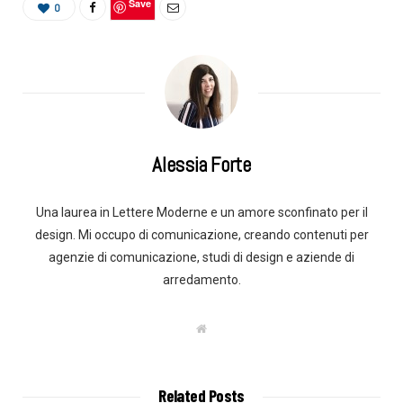
Save
0
Alessia Forte
Una laurea in Lettere Moderne e un amore sconfinato per il
design. Mi occupo di comunicazione, creando contenuti per
agenzie di comunicazione, studi di design e aziende di
arredamento.
W
e
b
s
i
t
Related Posts
e