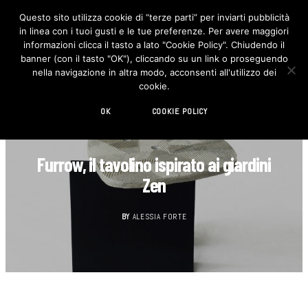
Questo sito utilizza cookie di “terze parti” per inviarti pubblicità
in linea con i tuoi gusti e le tue preferenze. Per avere maggiori
F
I
a
n
informazioni clicca il tasto a lato "Cookie Policy". Chiudendo il
c
s
banner (con il tasto "OK"), cliccando su un link o proseguendo
e
t
b
a
nella navigazione in altra modo, acconsenti all'utilizzo dei
o
g
cookie.
o
r
k
a
m
OK
COOKIE POLICY
DESIGN
Furrow, il tavolino ispirato ai giardini
Zen
BY
ALESSIA FORTE