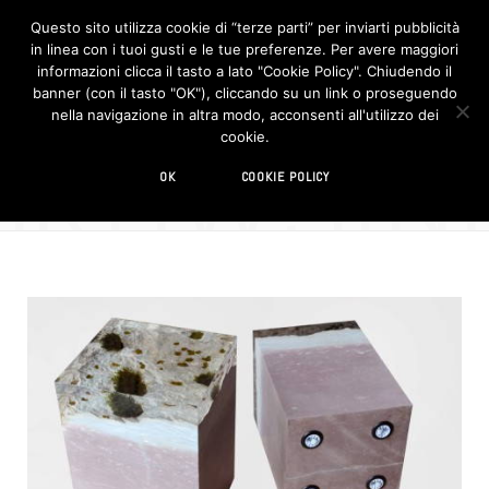
Questo sito utilizza cookie di “terze parti” per inviarti pubblicità
in linea con i tuoi gusti e le tue preferenze. Per avere maggiori
F
I
a
n
informazioni clicca il tasto a lato "Cookie Policy". Chiudendo il
c
s
banner (con il tasto "OK"), cliccando su un link o proseguendo
e
t
b
a
nella navigazione in altra modo, acconsenti all'utilizzo dei
o
g
BROWSIN
cookie.
o
r
TAG
k
a
m
sgabello
OK
COOKIE POLICY