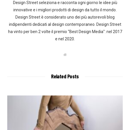
Design Street seleziona e racconta ogni giorno le idee più
innovative e i migliori prodotti di design da tutto il mondo.
Design Street è considerato uno dei più autorevoli blog
indipendenti dedicati al design contemporaneo. Design Street
ha vinto per ben 2 volte il premio "Best Design Media": nel 2017
e nel 2020.
W
e
b
s
i
t
Related Posts
e