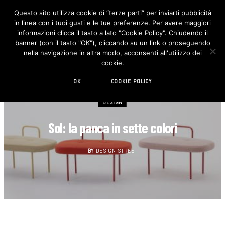
Questo sito utilizza cookie di “terze parti” per inviarti pubblicità
in linea con i tuoi gusti e le tue preferenze. Per avere maggiori
F
I
a
n
informazioni clicca il tasto a lato "Cookie Policy". Chiudendo il
c
s
banner (con il tasto "OK"), cliccando su un link o proseguendo
e
t
b
a
nella navigazione in altra modo, acconsenti all'utilizzo dei
o
g
cookie.
o
r
k
a
m
OK
COOKIE POLICY
DESIGN
Sol: la panca in sette colori
BY
DESIGN STREET