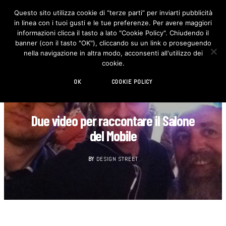
Questo sito utilizza cookie di “terze parti” per inviarti pubblicità
in linea con i tuoi gusti e le tue preferenze. Per avere maggiori
F
I
a
n
informazioni clicca il tasto a lato "Cookie Policy". Chiudendo il
c
s
banner (con il tasto "OK"), cliccando su un link o proseguendo
e
t
b
a
nella navigazione in altra modo, acconsenti all'utilizzo dei
o
g
cookie.
o
r
k
a
m
OK
COOKIE POLICY
AGENDA
Due video per raccontare il Salone
del Mobile
BY
DESIGN STREET