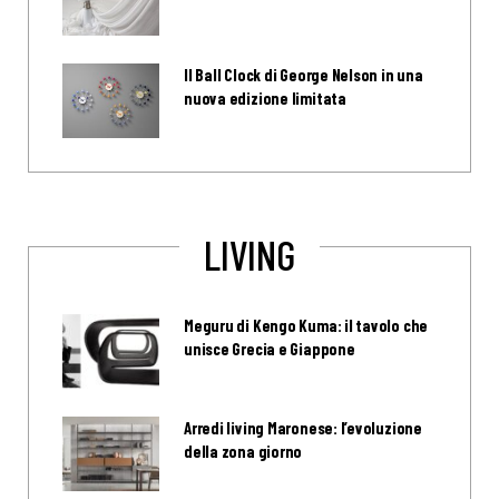
Il Ball Clock di George Nelson in una
nuova edizione limitata
LIVING
Meguru di Kengo Kuma: il tavolo che
unisce Grecia e Giappone
Arredi living Maronese: l’evoluzione
della zona giorno