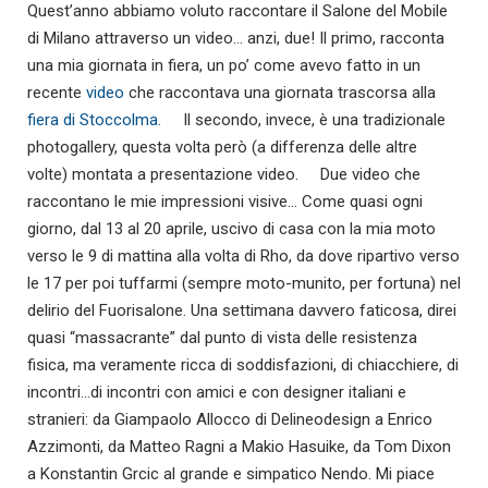
Quest’anno abbiamo voluto raccontare il Salone del Mobile
di Milano attraverso un video… anzi, due! Il primo, racconta
una mia giornata in fiera, un po’ come avevo fatto in un
recente
video
che raccontava una giornata trascorsa alla
fiera di Stoccolma
.
Il secondo, invece, è una tradizionale
photogallery, questa volta però (a differenza delle altre
volte) montata a presentazione video.
Due video che
raccontano le mie impressioni visive… Come quasi ogni
giorno, dal 13 al 20 aprile, uscivo di casa con la mia moto
verso le 9 di mattina alla volta di Rho, da dove ripartivo verso
le 17 per poi tuffarmi (sempre moto-munito, per fortuna) nel
delirio del Fuorisalone. Una settimana davvero faticosa, direi
quasi “massacrante” dal punto di vista delle resistenza
fisica, ma veramente ricca di soddisfazioni, di chiacchiere, di
incontri…di incontri con amici e con designer italiani e
stranieri: da Giampaolo Allocco di Delineodesign a Enrico
Azzimonti, da Matteo Ragni a Makio Hasuike, da Tom Dixon
a Konstantin Grcic al grande e simpatico Nendo. Mi piace