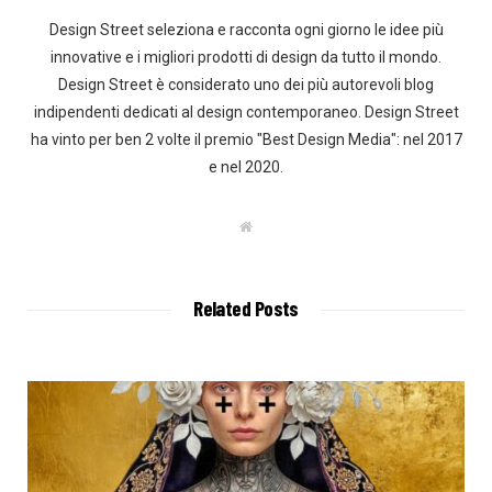
Design Street seleziona e racconta ogni giorno le idee più
innovative e i migliori prodotti di design da tutto il mondo.
Design Street è considerato uno dei più autorevoli blog
indipendenti dedicati al design contemporaneo. Design Street
ha vinto per ben 2 volte il premio "Best Design Media": nel 2017
e nel 2020.
W
e
b
s
i
t
Related Posts
e