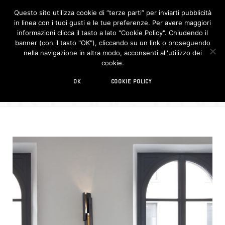
Questo sito utilizza cookie di “terze parti” per inviarti pubblicità
in linea con i tuoi gusti e le tue preferenze. Per avere maggiori
F
I
a
n
informazioni clicca il tasto a lato "Cookie Policy". Chiudendo il
c
s
banner (con il tasto "OK"), cliccando su un link o proseguendo
e
t
b
a
nella navigazione in altra modo, acconsenti all'utilizzo dei
o
g
BROWSIN
cookie.
o
r
TAG
k
a
m
seduta
OK
COOKIE POLICY