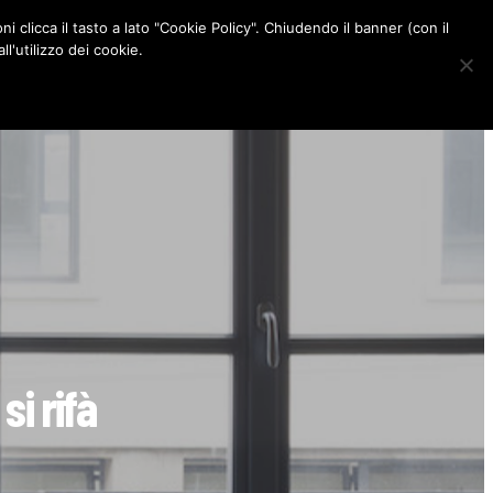
ni clicca il tasto a lato "Cookie Policy". Chiudendo il banner (con il
CONTATTI
l'utilizzo dei cookie.
F
I
P
L
a
n
i
i
c
s
n
n
e
t
t
k
b
a
e
e
o
g
r
d
o
r
e
I
k
a
s
n
m
t
si rifà