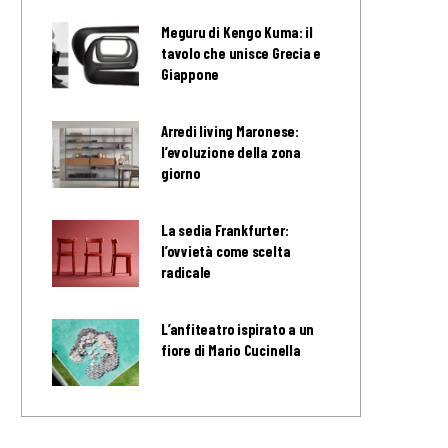
Meguru di Kengo Kuma: il
tavolo che unisce Grecia e
Giappone
Arredi living Maronese:
l’evoluzione della zona
giorno
La sedia Frankfurter:
l’ovvietà come scelta
radicale
L’anfiteatro ispirato a un
fiore di Mario Cucinella