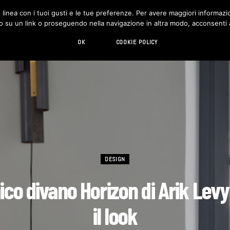
in linea con i tuoi gusti e le tue preferenze. Per avere maggiori informazio
DESIGN
LIVING
HI-TECH
CHI SIAMO
o su un link o proseguendo nella navigazione in altra modo, acconsenti al
OK
COOKIE POLICY
DESIGN
ico divano Horizon di Arik Levy 
il look