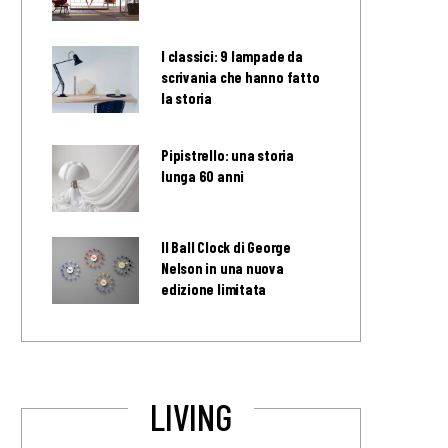
I classici: 9 lampade da
scrivania che hanno fatto
la storia
Pipistrello: una storia
lunga 60 anni
Il Ball Clock di George
Nelson in una nuova
edizione limitata
LIVING