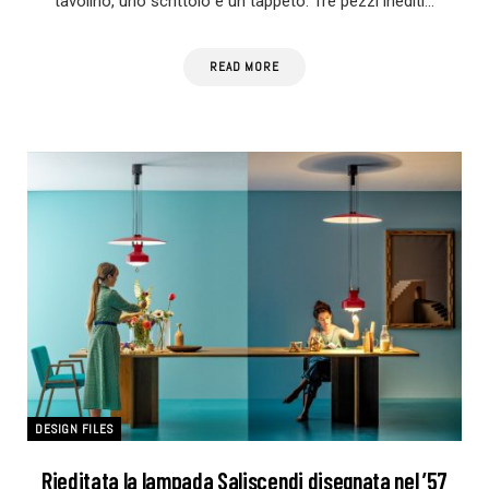
tavolino, uno scrittoio e un tappeto. Tre pezzi inediti…
READ MORE
DESIGN FILES
Rieditata la lampada Saliscendi disegnata nel ’57