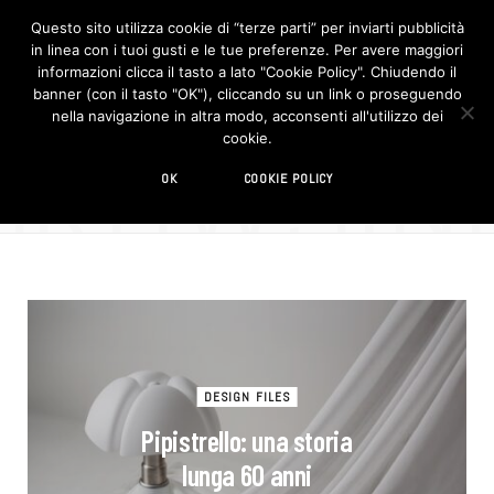
Questo sito utilizza cookie di “terze parti” per inviarti pubblicità
in linea con i tuoi gusti e le tue preferenze. Per avere maggiori
F
I
a
n
informazioni clicca il tasto a lato "Cookie Policy". Chiudendo il
c
s
banner (con il tasto "OK"), cliccando su un link o proseguendo
e
t
b
a
nella navigazione in altra modo, acconsenti all'utilizzo dei
o
g
BROWSIN
cookie.
o
r
TAG
k
a
m
icone del design
OK
COOKIE POLICY
DESIGN FILES
Pipistrello: una storia
lunga 60 anni