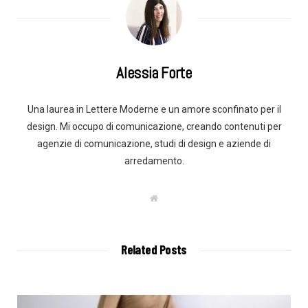
Alessia Forte
Una laurea in Lettere Moderne e un amore sconfinato per il
design. Mi occupo di comunicazione, creando contenuti per
agenzie di comunicazione, studi di design e aziende di
arredamento.
W
e
b
s
i
t
Related Posts
e