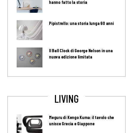
hanno fatto la storia
Pipistrello: una storia lunga 60 anni
Il Ball Clock di George Nelson in una
nuova edizione limitata
LIVING
Meguru di Kengo Kuma: il tavolo che
unisce Grecia e Giappone