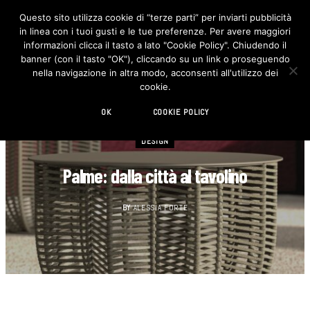
Questo sito utilizza cookie di “terze parti” per inviarti pubblicità
in linea con i tuoi gusti e le tue preferenze. Per avere maggiori
F
I
a
n
informazioni clicca il tasto a lato "Cookie Policy". Chiudendo il
c
s
banner (con il tasto "OK"), cliccando su un link o proseguendo
e
t
b
a
nella navigazione in altra modo, acconsenti all'utilizzo dei
o
g
cookie.
o
r
k
a
m
OK
COOKIE POLICY
DESIGN
Palme: dalla città al tavolino
BY
ALESSIA FORTE