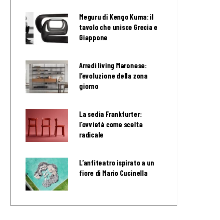
Meguru di Kengo Kuma: il
tavolo che unisce Grecia e
Giappone
Arredi living Maronese:
l’evoluzione della zona
giorno
La sedia Frankfurter:
l’ovvietà come scelta
radicale
L’anfiteatro ispirato a un
fiore di Mario Cucinella