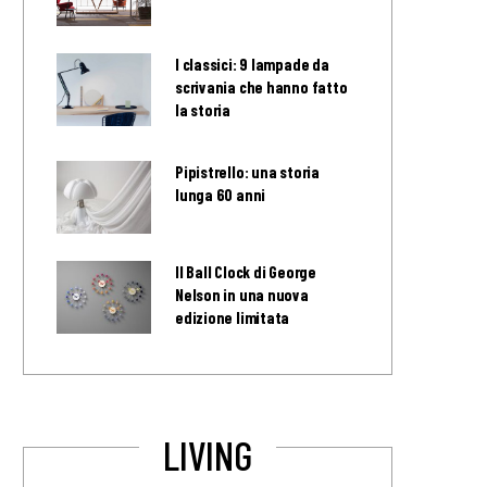
I classici: 9 lampade da
scrivania che hanno fatto
la storia
Pipistrello: una storia
lunga 60 anni
Il Ball Clock di George
Nelson in una nuova
edizione limitata
LIVING