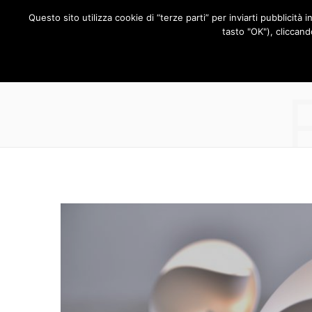
Questo sito utilizza cookie di “terze parti” per inviarti pubblicità 
RUBRICHE
tasto "OK"), cliccand