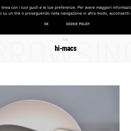
in linea con i tuoi gusti e le tue preferenze. Per avere maggiori informazio
DESIGN
LIVING
HI-TECH
CHI SIAMO
o su un link o proseguendo nella navigazione in altra modo, acconsenti al
OK
COOKIE POLICY
BROWSIN
TAG
hi-macs