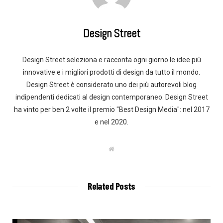
Design Street
Design Street seleziona e racconta ogni giorno le idee più
innovative e i migliori prodotti di design da tutto il mondo.
Design Street è considerato uno dei più autorevoli blog
indipendenti dedicati al design contemporaneo. Design Street
ha vinto per ben 2 volte il premio "Best Design Media": nel 2017
e nel 2020.
W
e
b
s
i
t
Related Posts
e