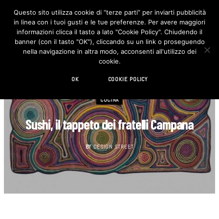
Questo sito utilizza cookie di “terze parti” per inviarti pubblicità
in linea con i tuoi gusti e le tue preferenze. Per avere maggiori
F
I
a
n
informazioni clicca il tasto a lato "Cookie Policy". Chiudendo il
c
s
banner (con il tasto "OK"), cliccando su un link o proseguendo
e
t
b
a
nella navigazione in altra modo, acconsenti all'utilizzo dei
o
g
cookie.
o
r
k
a
m
OK
COOKIE POLICY
CUCINA
Sushi, il tappeto dei fratelli Campana
BY
DESIGN STREET