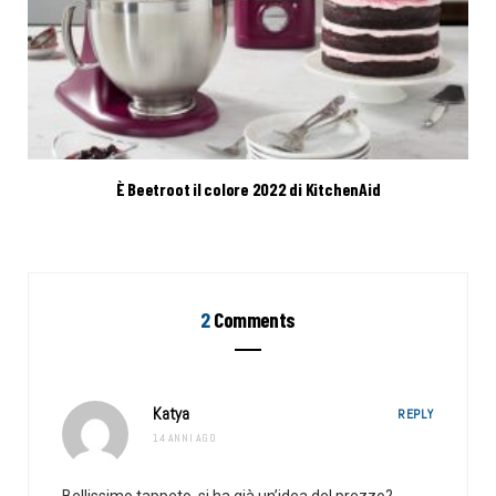
È Beetroot il colore 2022 di KitchenAid
2
Comments
Katya
REPLY
14 ANNI AGO
Bellissimo tappeto, si ha già un’idea del prezzo?