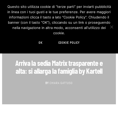
Questo sito utilizza cookie di “terze parti” per inviarti pubblicità
in linea con i tuoi gusti e le tue preferenze. Per avere maggiori
F
I
a
n
informazioni clicca il tasto a lato "Cookie Policy". Chiudendo il
c
s
banner (con il tasto "OK"), cliccando su un link o proseguendo
e
t
b
a
nella navigazione in altra modo, acconsenti all'utilizzo dei
o
g
cookie.
o
r
k
a
m
OK
COOKIE POLICY
DESIGN
Arriva la sedia Matrix trasparente e
alta: si allarga la famiglia by Kartell
BY
CHIARA GATTUSO