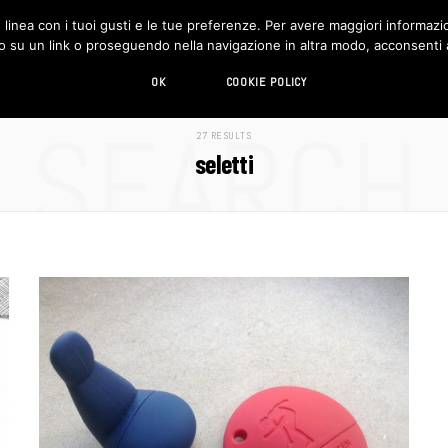
in linea con i tuoi gusti e le tue preferenze. Per avere maggiori informazio
DESIGN
LIVING
HI-TECH
CHI SIAMO
o su un link o proseguendo nella navigazione in altra modo, acconsenti al
OK
COOKIE POLICY
SEARCH
27 RESULTS
seletti