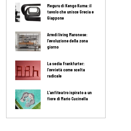
Meguru di Kengo Kuma: il
tavolo che unisce Grecia e
Giappone
Arredi living Maronese:
l’evoluzione della zona
giorno
La sedia Frankfurter:
l’ovvietà come scelta
radicale
L’anfiteatro ispirato a un
fiore di Mario Cucinella