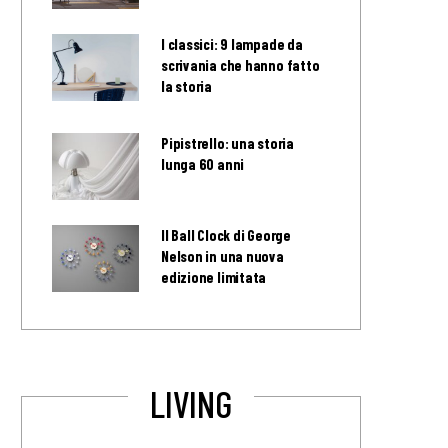
I classici: 9 lampade da
scrivania che hanno fatto
la storia
Pipistrello: una storia
lunga 60 anni
Il Ball Clock di George
Nelson in una nuova
edizione limitata
LIVING