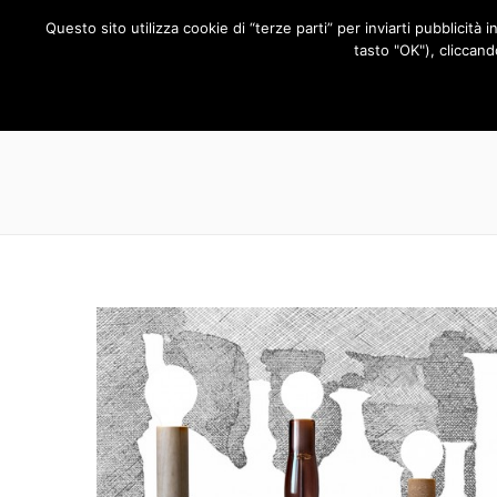
Questo sito utilizza cookie di “terze parti” per inviarti pubblicità 
RUBRICHE
tasto "OK"), cliccand