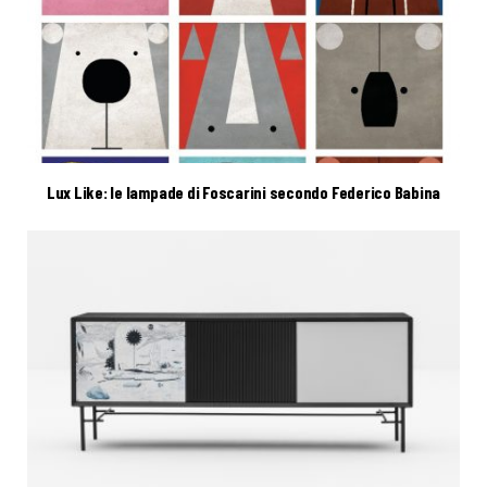
Lux Like: le lampade di Foscarini secondo Federico Babina