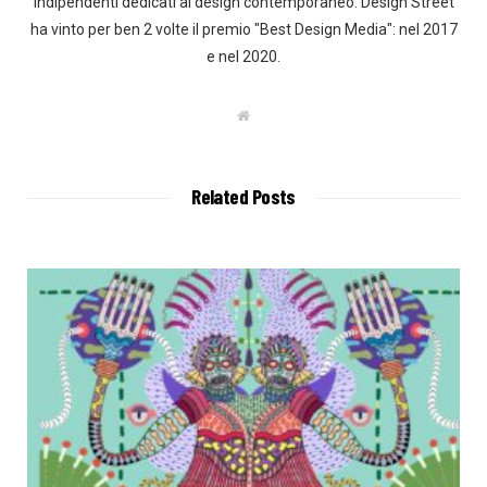
indipendenti dedicati al design contemporaneo. Design Street
ha vinto per ben 2 volte il premio "Best Design Media": nel 2017
e nel 2020.
W
e
b
s
i
t
Related Posts
e