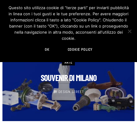
Questo sito utilizza cookie di “terze parti” per inviarti pubblicità
in linea con i tuoi gusti e le tue preferenze. Per avere maggiori
F
I
a
n
informazioni clicca il tasto a lato "Cookie Policy". Chiudendo il
c
s
banner (con il tasto "OK"), cliccando su un link o proseguendo
e
t
b
a
nella navigazione in altra modo, acconsenti all'utilizzo dei
o
g
cookie.
o
r
k
a
m
OK
COOKIE POLICY
ARTE
SOUVENIR DI MILANO
BY
DESIGN STREET