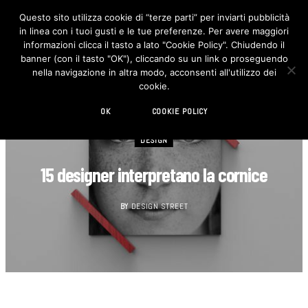
Questo sito utilizza cookie di “terze parti” per inviarti pubblicità
in linea con i tuoi gusti e le tue preferenze. Per avere maggiori
F
I
a
n
informazioni clicca il tasto a lato "Cookie Policy". Chiudendo il
c
s
banner (con il tasto "OK"), cliccando su un link o proseguendo
e
t
b
a
nella navigazione in altra modo, acconsenti all'utilizzo dei
o
g
cookie.
o
r
k
a
m
OK
COOKIE POLICY
DESIGN
15 designer interpretano la cornice
BY
DESIGN STREET