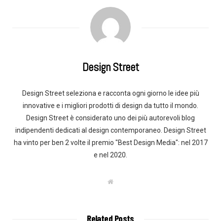
Design Street
Design Street seleziona e racconta ogni giorno le idee più
innovative e i migliori prodotti di design da tutto il mondo.
Design Street è considerato uno dei più autorevoli blog
indipendenti dedicati al design contemporaneo. Design Street
ha vinto per ben 2 volte il premio "Best Design Media": nel 2017
e nel 2020.
W
e
b
s
i
t
Related Posts
e