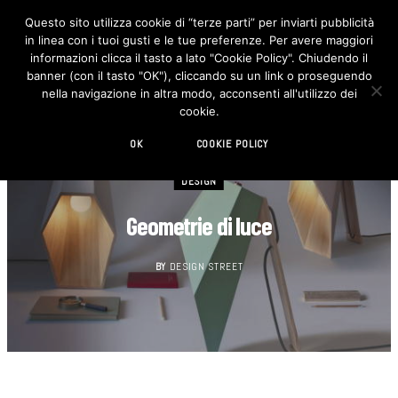
Questo sito utilizza cookie di “terze parti” per inviarti pubblicità
in linea con i tuoi gusti e le tue preferenze. Per avere maggiori
F
I
a
n
informazioni clicca il tasto a lato "Cookie Policy". Chiudendo il
c
s
banner (con il tasto "OK"), cliccando su un link o proseguendo
e
t
b
a
nella navigazione in altra modo, acconsenti all'utilizzo dei
o
g
cookie.
o
r
k
a
m
OK
COOKIE POLICY
DESIGN
Geometrie di luce
BY
DESIGN STREET