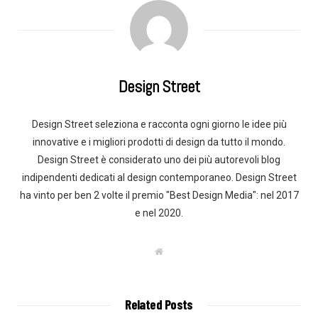
Design Street
Design Street seleziona e racconta ogni giorno le idee più
innovative e i migliori prodotti di design da tutto il mondo.
Design Street è considerato uno dei più autorevoli blog
indipendenti dedicati al design contemporaneo. Design Street
ha vinto per ben 2 volte il premio "Best Design Media": nel 2017
e nel 2020.
W
e
b
s
i
t
Related Posts
e