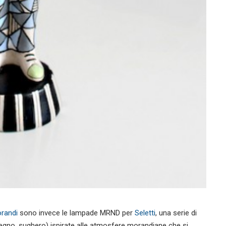
orandi
sono invece le lampade MRND per
Seletti
, una serie di
o, legno, sughero) ispirate alle atmosfere morandiane che si