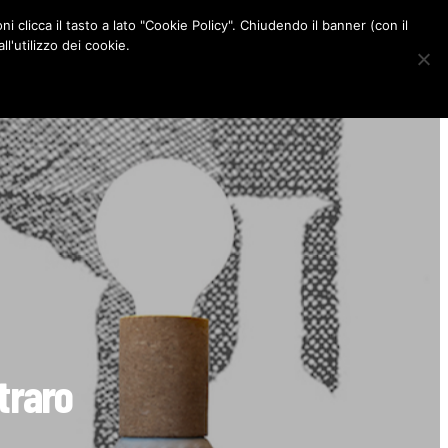
ni clicca il tasto a lato "Cookie Policy". Chiudendo il banner (con il
CONTATTI
l'utilizzo dei cookie.
F
I
P
L
a
n
i
i
c
s
n
n
e
t
t
k
b
a
e
e
o
g
r
d
o
r
e
I
k
a
s
n
m
t
traro