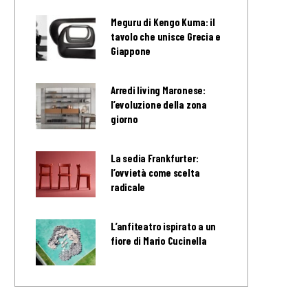
Meguru di Kengo Kuma: il
tavolo che unisce Grecia e
Giappone
Arredi living Maronese:
l’evoluzione della zona
giorno
La sedia Frankfurter:
l’ovvietà come scelta
radicale
L’anfiteatro ispirato a un
fiore di Mario Cucinella