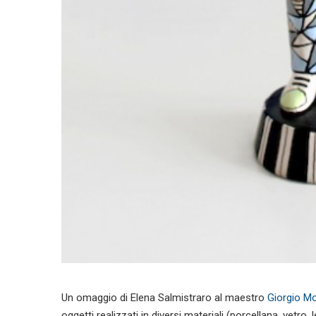
Un omaggio di Elena Salmistraro al maestro
Giorgio M
oggetti realizzati in diversi materiali (porcellana, vetr