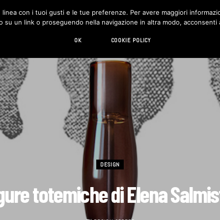
in linea con i tuoi gusti e le tue preferenze. Per avere maggiori informazio
DESIGN
LIVING
HI-TECH
CHI SIAMO
o su un link o proseguendo nella navigazione in altra modo, acconsenti al
OK
COOKIE POLICY
DESIGN
igure totemiche di Elena Salmis