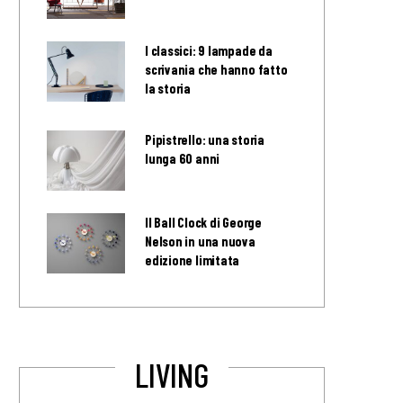
I classici: 9 lampade da
scrivania che hanno fatto
la storia
Pipistrello: una storia
lunga 60 anni
Il Ball Clock di George
Nelson in una nuova
edizione limitata
LIVING