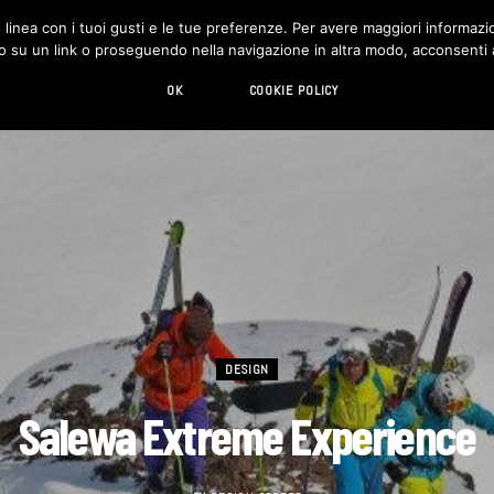
in linea con i tuoi gusti e le tue preferenze. Per avere maggiori informazio
DESIGN
LIVING
HI-TECH
CHI SIAMO
o su un link o proseguendo nella navigazione in altra modo, acconsenti al
OK
COOKIE POLICY
DESIGN
Salewa Extreme Experience