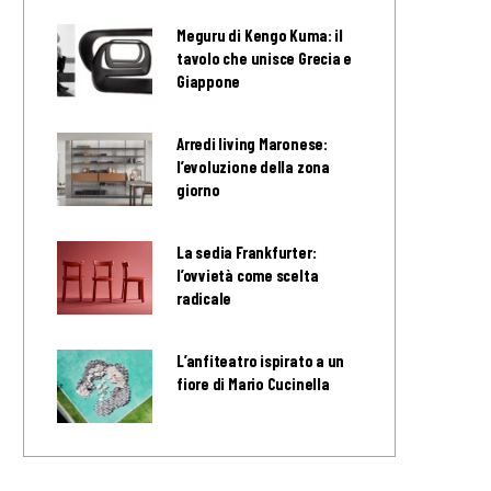
Meguru di Kengo Kuma: il
tavolo che unisce Grecia e
Giappone
Arredi living Maronese:
l’evoluzione della zona
giorno
La sedia Frankfurter:
l’ovvietà come scelta
radicale
L’anfiteatro ispirato a un
fiore di Mario Cucinella