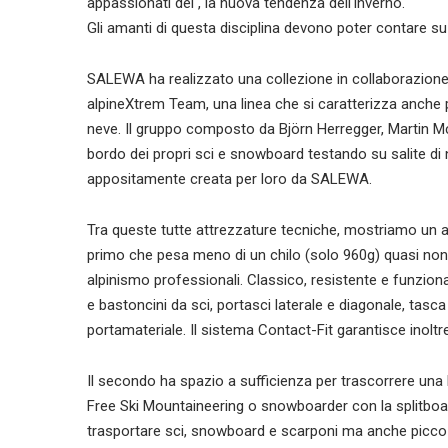
appassionati del , la nuova tendenza dell‘inverno.
Gli amanti di questa disciplina devono poter contare su
SALEWA ha realizzato una collezione in collaborazione c
alpineXtrem Team, una linea che si caratterizza anche pe
neve. Il gruppo composto da Björn Herregger, Martin Mc
bordo dei propri sci e snowboard testando su salite di 
appositamente creata per loro da SALEWA.
Tra queste tutte attrezzature tecniche, mostriamo un a
primo che pesa meno di un chilo (solo 960g) quasi non s
alpinismo professionali. Classico, resistente e funzion
e bastoncini da sci, portasci laterale e diagonale, tasc
portamateriale. Il sistema Contact-Fit garantisce inoltre
Il secondo ha spazio a sufficienza per trascorrere una l
Free Ski Mountaineering o snowboarder con la splitboa
trasportare sci, snowboard e scarponi ma anche piccoz