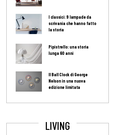
I classici: 9 lampade da
scrivania che hanno fatto
la storia
Pipistrello: una storia
lunga 60 anni
Il Ball Clock di George
Nelson in una nuova
edizione limitata
LIVING