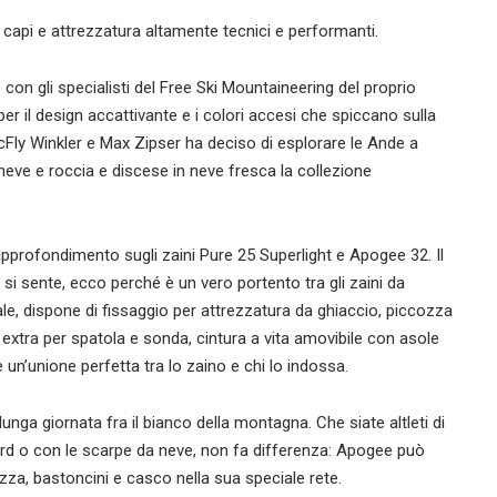
 capi e attrezzatura altamente tecnici e performanti.
on gli specialisti del Free Ski Mountaineering del proprio
r il design accattivante e i colori accesi che spiccano sulla
Fly Winkler e Max Zipser ha deciso di esplorare le Ande a
neve e roccia e discese in neve fresca la collezione
pprofondimento sugli zaini Pure 25 Superlight e Apogee 32. Il
i sente, ecco perché è un vero portento tra gli zaini da
ale, dispone di fissaggio per attrezzatura da ghiaccio, piccozza
a extra per spatola e sonda, cintura a vita amovibile con asole
 un’unione perfetta tra lo zaino e chi lo indossa.
unga giornata fra il bianco della montagna. Che siate altleti di
rd o con le scarpe da neve, non fa differenza: Apogee può
za, bastoncini e casco nella sua speciale rete.