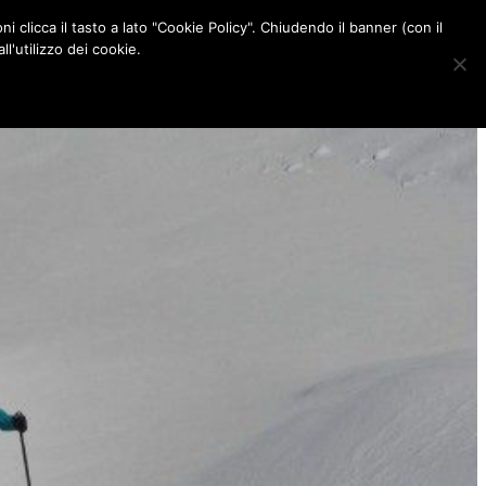
ni clicca il tasto a lato "Cookie Policy". Chiudendo il banner (con il
CONTATTI
l'utilizzo dei cookie.
F
I
P
L
a
n
i
i
c
s
n
n
e
t
t
k
b
a
e
e
o
g
r
d
o
r
e
I
k
a
s
n
m
t