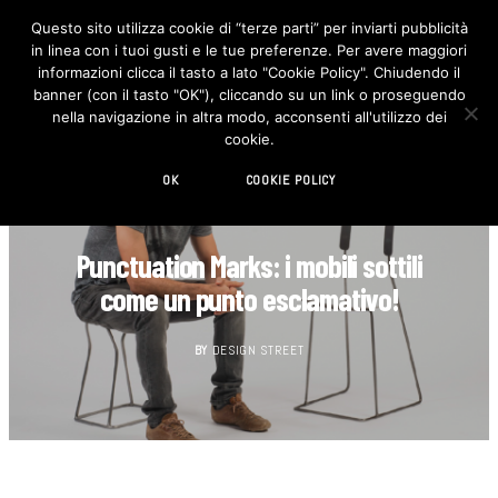
Questo sito utilizza cookie di “terze parti” per inviarti pubblicità
in linea con i tuoi gusti e le tue preferenze. Per avere maggiori
F
I
a
n
informazioni clicca il tasto a lato "Cookie Policy". Chiudendo il
c
s
banner (con il tasto "OK"), cliccando su un link o proseguendo
e
t
b
a
nella navigazione in altra modo, acconsenti all'utilizzo dei
o
g
cookie.
o
r
k
a
m
OK
COOKIE POLICY
DESIGN
Punctuation Marks: i mobili sottili
come un punto esclamativo!
BY
DESIGN STREET