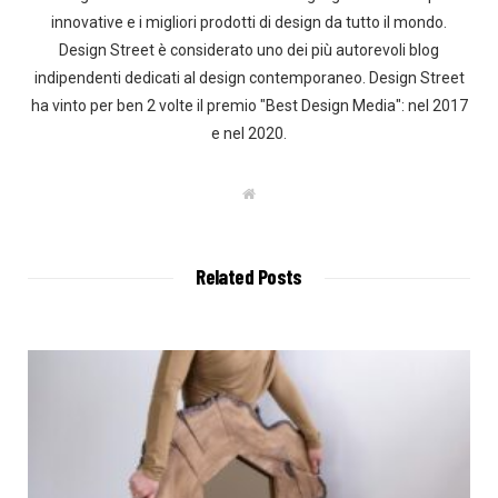
innovative e i migliori prodotti di design da tutto il mondo.
Design Street è considerato uno dei più autorevoli blog
indipendenti dedicati al design contemporaneo. Design Street
ha vinto per ben 2 volte il premio "Best Design Media": nel 2017
e nel 2020.
W
e
b
s
i
t
Related Posts
e