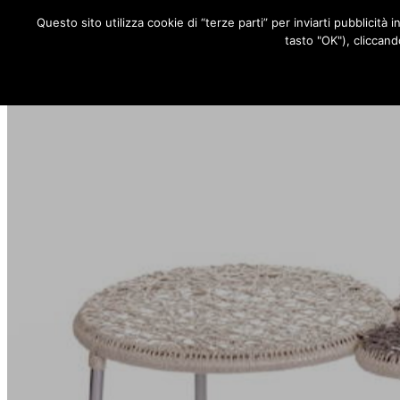
Questo sito utilizza cookie di “terze parti” per inviarti pubblicità 
RUBRICHE
tasto "OK"), cliccand