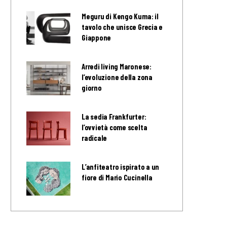
Meguru di Kengo Kuma: il
tavolo che unisce Grecia e
Giappone
Arredi living Maronese:
l’evoluzione della zona
giorno
La sedia Frankfurter:
l’ovvietà come scelta
radicale
L’anfiteatro ispirato a un
fiore di Mario Cucinella