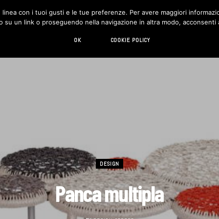
in linea con i tuoi gusti e le tue preferenze. Per avere maggiori informazio
DESIGN
LIVING
HI-TECH
CHI SIAMO
o su un link o proseguendo nella navigazione in altra modo, acconsenti al
OK
COOKIE POLICY
DESIGN
Panca multipla