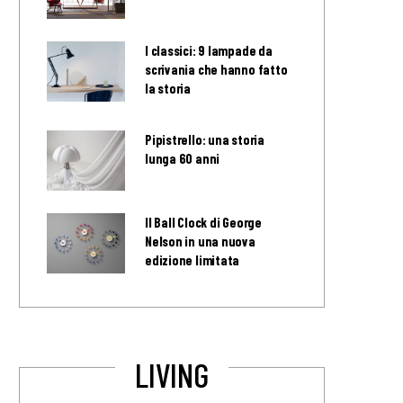
I classici: 9 lampade da
scrivania che hanno fatto
la storia
Pipistrello: una storia
lunga 60 anni
Il Ball Clock di George
Nelson in una nuova
edizione limitata
LIVING