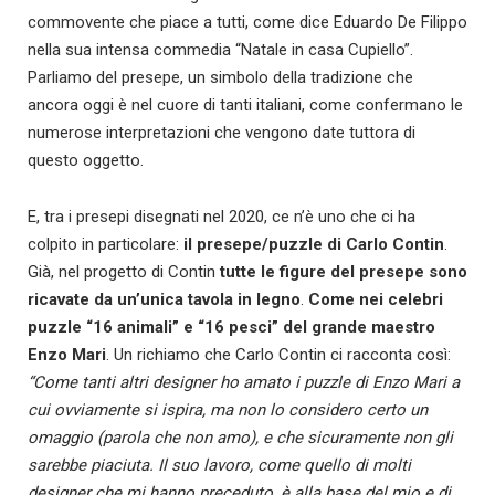
commovente che piace a tutti, come dice Eduardo De Filippo
nella sua intensa commedia “Natale in casa Cupiello”.
Parliamo del presepe, un simbolo della tradizione che
ancora oggi è nel cuore di tanti italiani, come confermano le
numerose interpretazioni che vengono date tuttora di
questo oggetto.
E, tra i presepi disegnati nel 2020, ce n’è uno che ci ha
colpito in particolare:
il presepe/puzzle di Carlo Contin
.
Già, nel progetto di Contin
tutte le figure del presepe sono
ricavate da un’unica tavola in legno
.
Come nei celebri
puzzle “16 animali” e “16 pesci” del grande maestro
Enzo Mari
. Un richiamo che Carlo Contin ci racconta così:
“Come tanti altri designer ho amato i puzzle di Enzo Mari a
cui ovviamente si ispira, ma non lo considero certo un
omaggio (parola che non amo), e che sicuramente non gli
sarebbe piaciuta. Il suo lavoro, come quello di molti
designer che mi hanno preceduto, è alla base del mio e di