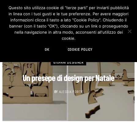
Questo sito utilizza cookie di “terze parti” per inviarti pubblicità
in linea con i tuoi gusti e le tue preferenze. Per avere maggiori
F
I
a
n
informazioni clicca il tasto a lato "Cookie Policy". Chiudendo il
c
s
banner (con il tasto "OK"), cliccando su un link o proseguendo
e
t
b
a
nella navigazione in altra modo, acconsenti all'utilizzo dei
o
g
cookie.
o
r
k
a
m
OK
COOKIE POLICY
GIOVANI DESIGNER
Un presepe di design per Natale
BY
ALESSIA FORTE