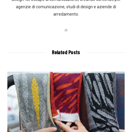
agenzie di comunicazione, studi di design e aziende di
arredamento.
W
e
b
s
i
t
Related Posts
e