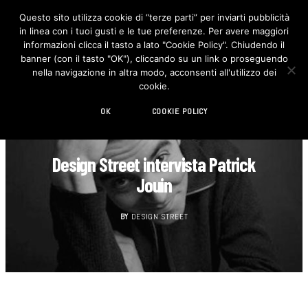
Questo sito utilizza cookie di “terze parti” per inviarti pubblicità
in linea con i tuoi gusti e le tue preferenze. Per avere maggiori
F
I
a
n
informazioni clicca il tasto a lato "Cookie Policy". Chiudendo il
c
s
banner (con il tasto "OK"), cliccando su un link o proseguendo
e
t
b
a
nella navigazione in altra modo, acconsenti all'utilizzo dei
o
g
cookie.
o
r
k
a
m
OK
COOKIE POLICY
DESIGN
Design Street intervista Patrick
Jouin
BY
DESIGN STREET