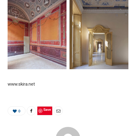
www.skira.net
Save
0