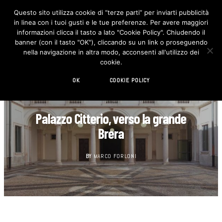
Questo sito utilizza cookie di “terze parti” per inviarti pubblicità
in linea con i tuoi gusti e le tue preferenze. Per avere maggiori
F
I
a
n
informazioni clicca il tasto a lato "Cookie Policy". Chiudendo il
c
s
banner (con il tasto "OK"), cliccando su un link o proseguendo
e
t
b
a
nella navigazione in altra modo, acconsenti all'utilizzo dei
o
g
cookie.
o
r
k
a
m
OK
COOKIE POLICY
ARCHITETTURA
Palazzo Citterio, verso la grande
Brera
BY
MARCO FORLONI