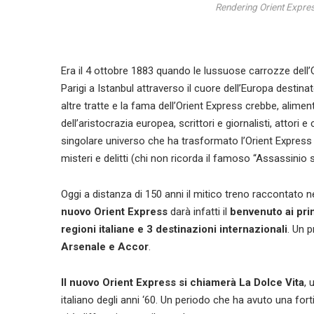
Rendering Orient Expres
Era il 4 ottobre 1883 quando le lussuose carrozze dell’O
Parigi a Istanbul attraverso il cuore dell’Europa destina
altre tratte e la fama dell’Orient Express crebbe, alimen
dell’aristocrazia europea, scrittori e giornalisti, attori
singolare universo che ha trasformato l’Orient Express n
misteri e delitti (chi non ricorda il famoso “Assassinio s
Oggi a distanza di 150 anni il mitico treno raccontato nel
nuovo Orient Express
darà infatti il
benvenuto ai pri
regioni italiane e 3 destinazioni internazionali
. Un 
Arsenale e Accor
.
Il nuovo Orient Express si chiamerà La Dolce Vita
, 
italiano degli anni ‘60. Un periodo che ha avuto una fort