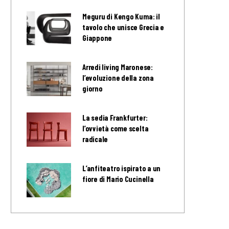
Meguru di Kengo Kuma: il
tavolo che unisce Grecia e
Giappone
Arredi living Maronese:
l’evoluzione della zona
giorno
La sedia Frankfurter:
l’ovvietà come scelta
radicale
L’anfiteatro ispirato a un
fiore di Mario Cucinella