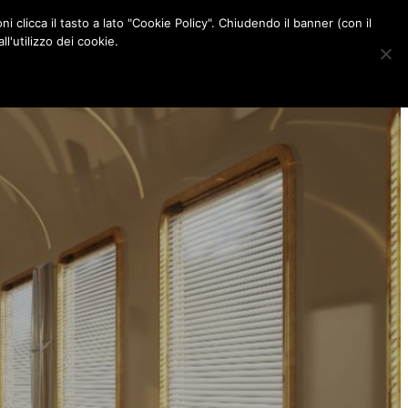
ni clicca il tasto a lato "Cookie Policy". Chiudendo il banner (con il
CONTATTI
l'utilizzo dei cookie.
F
I
P
L
a
n
i
i
c
s
n
n
e
t
t
k
b
a
e
e
o
g
r
d
o
r
e
I
k
a
s
n
m
t