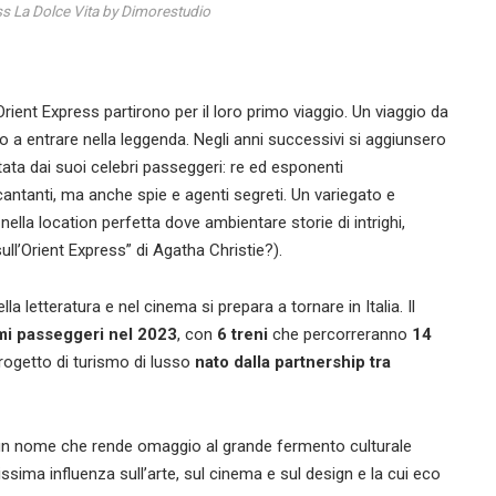
s La Dolce Vita by Dimorestudio
rient Express partirono per il loro primo viaggio. Un viaggio da
to a entrare nella leggenda. Negli anni successivi si aggiunsero
tata dai suoi celebri passeggeri: re ed esponenti
 e cantanti, ma anche spie e agenti segreti. Un variegato e
ella location perfetta dove ambientare storie di intrighi,
ull’Orient Express” di Agatha Christie?).
la letteratura e nel cinema si prepara a tornare in Italia. Il
mi passeggeri nel 2023
, con
6 treni
che percorreranno
14
progetto di turismo di lusso
nato dalla partnership tra
un nome che rende omaggio al grande fermento culturale
issima influenza sull’arte, sul cinema e sul design e la cui eco