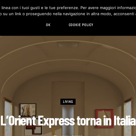
in linea con i tuoi gusti e le tue preferenze. Per avere maggiori informazio
DESIGN
LIVING
HI-TECH
CHI SIAMO
o su un link o proseguendo nella navigazione in altra modo, acconsenti al
OK
COOKIE POLICY
LIVING
L’Orient Express torna in Italia