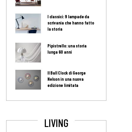
I classici: 9 lampade da
scrivania che hanno fatto
la storia
Pipistrello: una storia
lunga 60 anni
Il Ball Clock di George
Nelson in una nuova
edizione limitata
LIVING