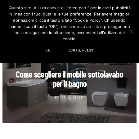
Questo sito utilizza cookie di “terze parti” per inviarti pubblicità
in linea con i tuoi gusti e le tue preferenze. Per avere maggiori
F
I
a
n
informazioni clicca il tasto a lato "Cookie Policy". Chiudendo il
c
s
banner (con il tasto "OK"), cliccando su un link o proseguendo
e
t
b
a
nella navigazione in altra modo, acconsenti all'utilizzo dei
o
g
cookie.
o
r
k
a
m
OK
COOKIE POLICY
BAGNO
Come scegliere il mobile sottolavabo
per il bagno
BY
DESIGN STREET