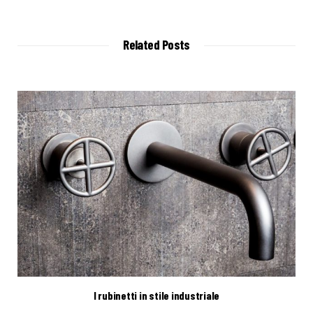
e
b
s
i
t
Related Posts
e
I rubinetti in stile industriale