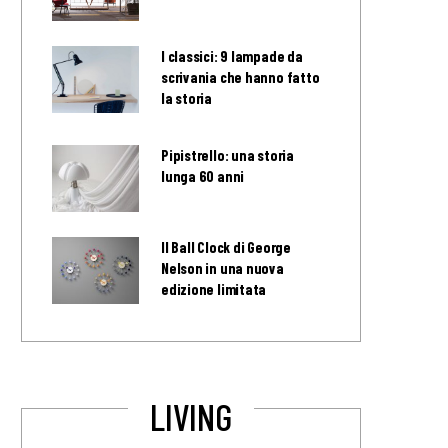
I classici: 9 lampade da
scrivania che hanno fatto
la storia
Pipistrello: una storia
lunga 60 anni
Il Ball Clock di George
Nelson in una nuova
edizione limitata
LIVING