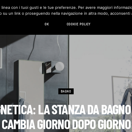
in linea con i tuoi gusti e le tue preferenze. Per avere maggiori informazio
DESIGN
LIVING
HI-TECH
CHI SIAMO
o su un link o proseguendo nella navigazione in altra modo, acconsenti al
OK
COOKIE POLICY
BAGNO
NETICA: LA STANZA DA BAGNO
CAMBIA GIORNO DOPO GIORNO