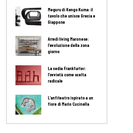
Meguru di Kengo Kuma: il
tavolo che unisce Grecia e
Giappone
Arredi living Maronese:
l’evoluzione della zona
giorno
La sedia Frankfurter:
l’ovvietà come scelta
radicale
L’anfiteatro ispirato a un
fiore di Mario Cucinella