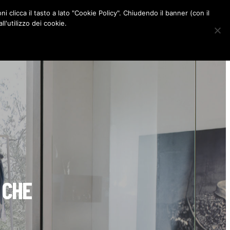
ni clicca il tasto a lato "Cookie Policy". Chiudendo il banner (con il
CONTATTI
l'utilizzo dei cookie.
F
I
P
L
a
n
i
i
c
s
n
n
e
t
t
k
b
a
e
e
o
g
r
d
o
r
e
I
k
a
s
n
m
t
 CHE