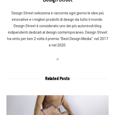
Design Street seleziona e racconta ogni giorno le idee più
innovative e i migliori prodotti di design da tutto il mondo.
Design Street è considerato uno dei più autorevoli blog
indipendenti dedicati al design contemporaneo. Design Street
ha vinto per ben 2 volte il premio "Best Design Media": nel 2017
e nel 2020.
W
e
b
s
i
t
Related Posts
e