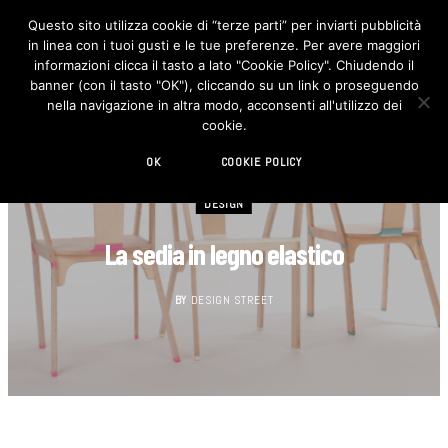
Questo sito utilizza cookie di “terze parti” per inviarti pubblicità
in linea con i tuoi gusti e le tue preferenze. Per avere maggiori
F
I
a
n
informazioni clicca il tasto a lato "Cookie Policy". Chiudendo il
c
s
banner (con il tasto "OK"), cliccando su un link o proseguendo
e
t
b
a
nella navigazione in altra modo, acconsenti all'utilizzo dei
o
g
cookie.
o
r
k
a
m
OK
COOKIE POLICY
DESIGN
La sedia in legno elastico
BY
DESIGN STREET