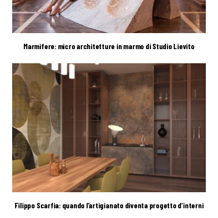
Marmifere: micro architetture in marmo di Studio Lievito
Filippo Scarfia: quando l’artigianato diventa progetto d’interni