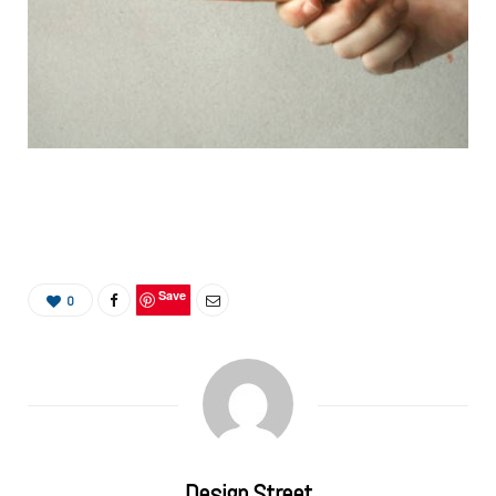
Save
0
Design Street