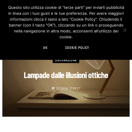
Questo sito utilizza cookie di “terze parti” per inviarti pubblicità
in linea con i tuoi gusti e le tue preferenze. Per avere maggiori
F
I
a
n
informazioni clicca il tasto a lato "Cookie Policy". Chiudendo il
c
s
banner (con il tasto "OK"), cliccando su un link o proseguendo
e
t
b
a
nella navigazione in altra modo, acconsenti all'utilizzo dei
o
g
cookie.
o
r
k
a
m
OK
COOKIE POLICY
DECORAZIONE
Lampade dalle illusioni ottiche
BY
DESIGN STREET