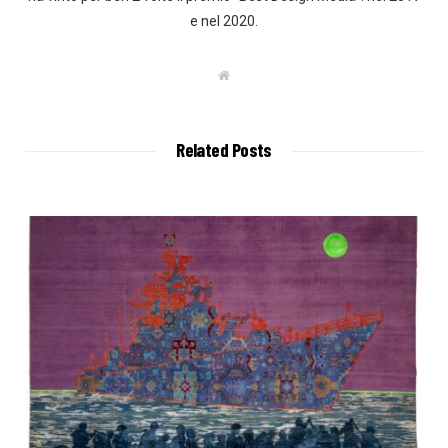
e nel 2020.
W
e
b
s
i
t
Related Posts
e