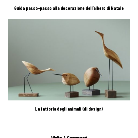
Guida passo-passo alla decorazione dell’albero di Natale
La fattoria degli animali (di design)
Write A Comment