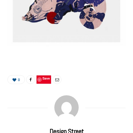
Save
0
Design Street