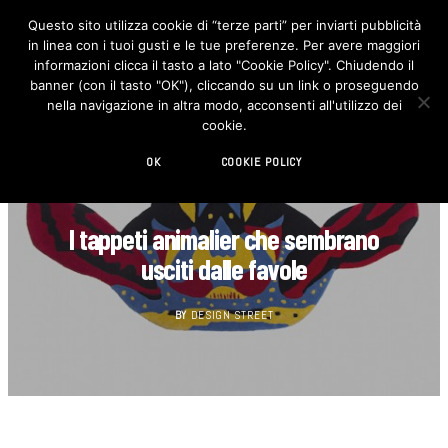
Questo sito utilizza cookie di “terze parti” per inviarti pubblicità
in linea con i tuoi gusti e le tue preferenze. Per avere maggiori
F
I
a
n
informazioni clicca il tasto a lato "Cookie Policy". Chiudendo il
c
s
banner (con il tasto "OK"), cliccando su un link o proseguendo
e
t
b
a
nella navigazione in altra modo, acconsenti all'utilizzo dei
o
g
cookie.
o
r
k
a
m
OK
COOKIE POLICY
CUCINA
I tappeti animalier che sembrano
usciti dalle favole
BY
DESIGN STREET