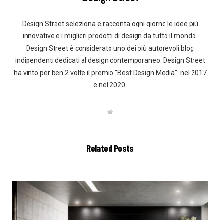
Design Street seleziona e racconta ogni giorno le idee più
innovative e i migliori prodotti di design da tutto il mondo.
Design Street è considerato uno dei più autorevoli blog
indipendenti dedicati al design contemporaneo. Design Street
ha vinto per ben 2 volte il premio "Best Design Media": nel 2017
e nel 2020.
W
e
b
s
i
t
Related Posts
e