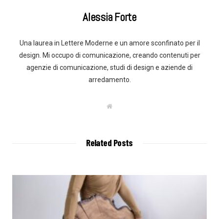
Alessia Forte
Una laurea in Lettere Moderne e un amore sconfinato per il
design. Mi occupo di comunicazione, creando contenuti per
agenzie di comunicazione, studi di design e aziende di
arredamento.
W
e
b
s
i
t
Related Posts
e