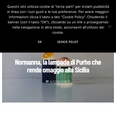
Questo sito utilizza cookie di “terze parti” per inviarti pubblicità
in linea con i tuoi gusti e le tue preferenze. Per avere maggiori
F
I
a
n
informazioni clicca il tasto a lato "Cookie Policy". Chiudendo il
c
s
banner (con il tasto "OK"), cliccando su un link o proseguendo
e
t
b
a
nella navigazione in altra modo, acconsenti all'utilizzo dei
o
g
cookie.
o
r
k
a
m
OK
COOKIE POLICY
DESIGN
Normanna, la lampada di Purho che
rende omaggio alla Sicilia
BY
ALESSIA FORTE