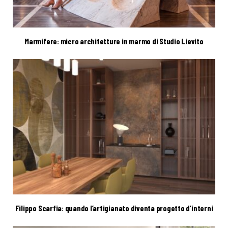
Marmifere: micro architetture in marmo di Studio Lievito
Filippo Scarfia: quando l’artigianato diventa progetto d’interni