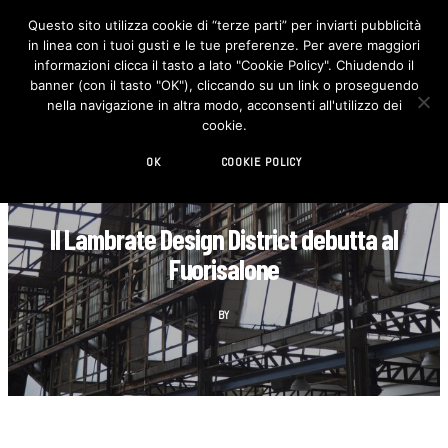
Questo sito utilizza cookie di “terze parti” per inviarti pubblicità
in linea con i tuoi gusti e le tue preferenze. Per avere maggiori
F
I
a
n
informazioni clicca il tasto a lato "Cookie Policy". Chiudendo il
c
s
banner (con il tasto "OK"), cliccando su un link o proseguendo
e
t
b
a
nella navigazione in altra modo, acconsenti all'utilizzo dei
o
g
cookie.
o
r
k
a
m
OK
COOKIE POLICY
AGENDA
Il Lambrate Design District debutta al
Fuorisalone
BY