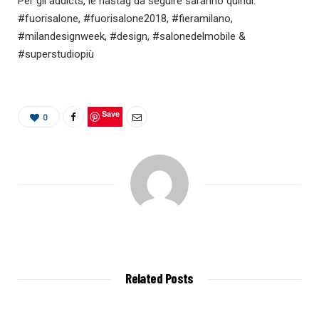
Per gli addicts, le hastag da seguire saranno quindi:
#fuorisalone, #fuorisalone2018, #fieramilano,
#milandesignweek, #design, #salonedelmobile &
#superstudiopiù
Save
0
Related Posts