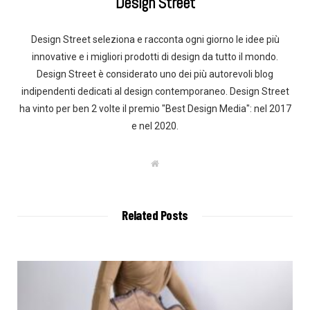
Design Street
Design Street seleziona e racconta ogni giorno le idee più
innovative e i migliori prodotti di design da tutto il mondo.
Design Street è considerato uno dei più autorevoli blog
indipendenti dedicati al design contemporaneo. Design Street
ha vinto per ben 2 volte il premio "Best Design Media": nel 2017
e nel 2020.
W
e
b
s
i
t
Related Posts
e