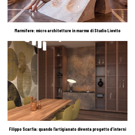
Marmifere: micro architetture in marmo di Studio Lievito
Filippo Scarfia: quando l’artigianato diventa progetto d’interni