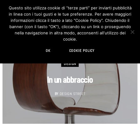
Questo sito utilizza cookie di “terze parti” per inviarti pubblicità
in linea con i tuoi gusti e le tue preferenze. Per avere maggiori
F
I
a
n
informazioni clicca il tasto a lato "Cookie Policy". Chiudendo il
c
s
banner (con il tasto "OK"), cliccando su un link o proseguendo
e
t
b
a
nella navigazione in altra modo, acconsenti all'utilizzo dei
o
g
cookie.
o
r
k
a
m
OK
COOKIE POLICY
DESIGN
In un abbraccio
BY
DESIGN STREET