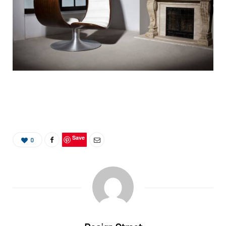
Save
0