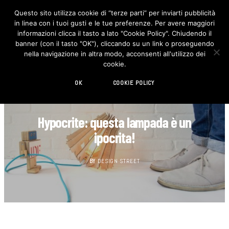
Questo sito utilizza cookie di “terze parti” per inviarti pubblicità
in linea con i tuoi gusti e le tue preferenze. Per avere maggiori
F
I
a
n
informazioni clicca il tasto a lato "Cookie Policy". Chiudendo il
c
s
banner (con il tasto "OK"), cliccando su un link o proseguendo
e
t
b
a
nella navigazione in altra modo, acconsenti all'utilizzo dei
o
g
cookie.
o
r
k
a
m
OK
COOKIE POLICY
DESIGN
Hypocrite: questa lampada è un
ipocrita!
BY
DESIGN STREET