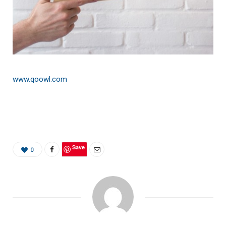
www.qoowl.com
Save
0