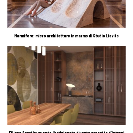
Marmifere: micro architetture in marmo di Studio Lievito
Filippo Scarfia: quando l’artigianato diventa progetto d’interni