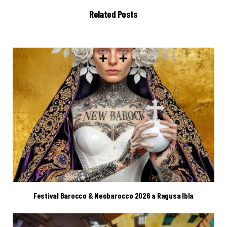
i
t
Related Posts
e
Festival Barocco & Neobarocco 2026 a Ragusa Ibla