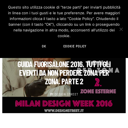
Questo sito utilizza cookie di “terze parti” per inviarti pubblicità
in linea con i tuoi gusti e le tue preferenze. Per avere maggiori
F
I
a
n
informazioni clicca il tasto a lato "Cookie Policy". Chiudendo il
c
s
banner (con il tasto "OK"), cliccando su un link o proseguendo
e
t
b
a
nella navigazione in altra modo, acconsenti all'utilizzo dei
o
g
cookie.
o
r
k
a
m
OK
COOKIE POLICY
AGENDA
GUIDA FUORISALONE 2016. TUTTI GLI
EVENTI DA NON PERDERE ZONA PER
ZONA. PARTE 2
BY
DESIGN STREET