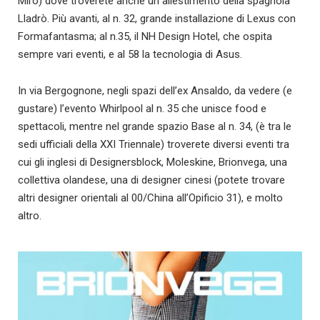
Miró) dove troverete anche un allestimento della spagnola
Lladrò. Più avanti, al n. 32, grande installazione di Lexus con
Formafantasma; al n.35, il NH Design Hotel, che ospita
sempre vari eventi, e al 58 la tecnologia di Asus.
In via Bergognone, negli spazi dell’ex Ansaldo, da vedere (e
gustare) l’evento Whirlpool al n. 35 che unisce food e
spettacoli, mentre nel grande spazio Base al n. 34, (è tra le
sedi ufficiali della XXI Triennale) troverete diversi eventi tra
cui gli inglesi di Designersblock, Moleskine, Brionvega, una
collettiva olandese, una di designer cinesi (potete trovare
altri designer orientali al 00/China all’Opificio 31), e molto
altro.