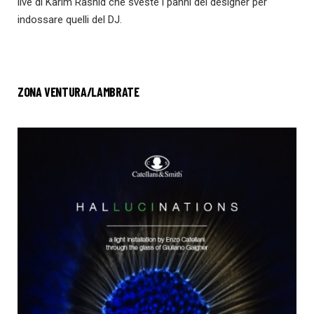
live di Karim Rashid che sveste i panni del designer per
indossare quelli del DJ.
ZONA VENTURA/LAMBRATE