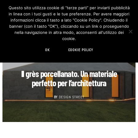
Questo sito utilizza cookie di “terze parti” per inviarti pubblicità
in linea con i tuoi gusti e le tue preferenze. Per avere maggiori
F
I
a
n
informazioni clicca il tasto a lato "Cookie Policy". Chiudendo il
c
s
banner (con il tasto "OK"), cliccando su un link o proseguendo
e
t
b
a
nella navigazione in altra modo, acconsenti all'utilizzo dei
o
g
cookie.
o
r
k
a
m
OK
COOKIE POLICY
ARCHITETTURA
Il grès porcellanato. Un materiale
perfetto per l’architettura
BY
DESIGN STREET