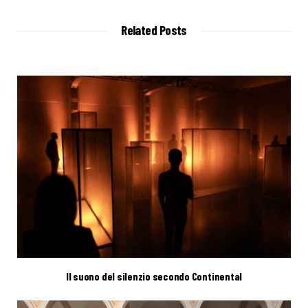
s
i
t
Related Posts
e
Il suono del silenzio secondo Continental