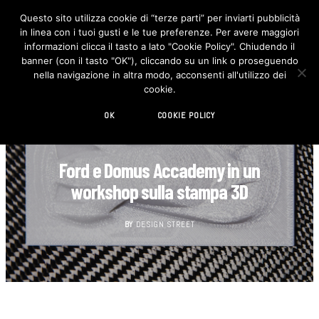
Questo sito utilizza cookie di “terze parti” per inviarti pubblicità
in linea con i tuoi gusti e le tue preferenze. Per avere maggiori
F
I
a
n
informazioni clicca il tasto a lato "Cookie Policy". Chiudendo il
c
s
banner (con il tasto "OK"), cliccando su un link o proseguendo
e
t
b
a
nella navigazione in altra modo, acconsenti all'utilizzo dei
o
g
cookie.
o
r
k
a
m
OK
COOKIE POLICY
AUTOMOTIVE
Ford e Domus Accademy in un
workshop sulla stampa 3D
BY
DESIGN STREET