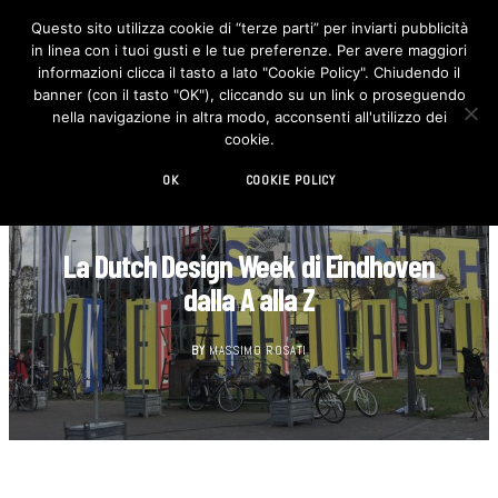
Questo sito utilizza cookie di “terze parti” per inviarti pubblicità
in linea con i tuoi gusti e le tue preferenze. Per avere maggiori
F
I
a
n
informazioni clicca il tasto a lato "Cookie Policy". Chiudendo il
c
s
banner (con il tasto "OK"), cliccando su un link o proseguendo
e
t
b
a
nella navigazione in altra modo, acconsenti all'utilizzo dei
o
g
cookie.
o
r
k
a
m
OK
COOKIE POLICY
AUTOMOTIVE
La Dutch Design Week di Eindhoven
dalla A alla Z
BY
MASSIMO ROSATI