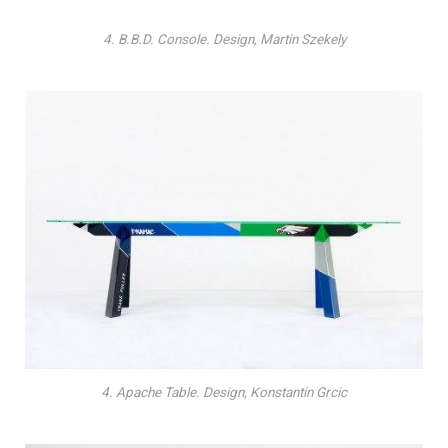
4. B.B.D. Console. Design, Martin Szekely
4. Apache Table. Design, Konstantin Grcic