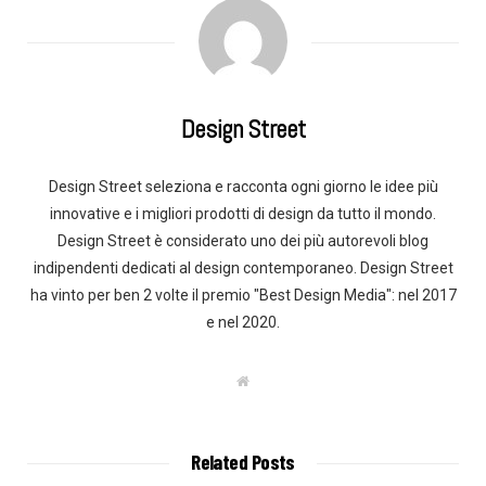
Design Street
Design Street seleziona e racconta ogni giorno le idee più
innovative e i migliori prodotti di design da tutto il mondo.
Design Street è considerato uno dei più autorevoli blog
indipendenti dedicati al design contemporaneo. Design Street
ha vinto per ben 2 volte il premio "Best Design Media": nel 2017
e nel 2020.
W
e
b
s
i
t
Related Posts
e