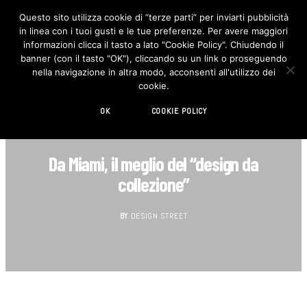
Questo sito utilizza cookie di “terze parti” per inviarti pubblicità
in linea con i tuoi gusti e le tue preferenze. Per avere maggiori
F
I
a
n
informazioni clicca il tasto a lato "Cookie Policy". Chiudendo il
c
s
banner (con il tasto "OK"), cliccando su un link o proseguendo
e
t
b
a
nella navigazione in altra modo, acconsenti all'utilizzo dei
o
g
cookie.
o
r
k
a
m
OK
COOKIE POLICY
ARTE
Da Miami, il meglio del “design da
collezione”
BY
DESIGN STREET