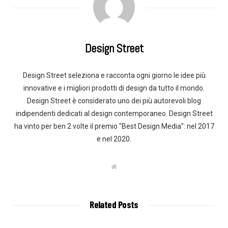
Design Street
Design Street seleziona e racconta ogni giorno le idee più
innovative e i migliori prodotti di design da tutto il mondo.
Design Street è considerato uno dei più autorevoli blog
indipendenti dedicati al design contemporaneo. Design Street
ha vinto per ben 2 volte il premio "Best Design Media": nel 2017
e nel 2020.
W
e
b
s
i
t
Related Posts
e