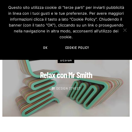
Questo sito utilizza cookie di “terze parti” per inviarti pubblicità
in linea con i tuoi gusti e le tue preferenze. Per avere maggiori
F
I
a
n
informazioni clicca il tasto a lato "Cookie Policy". Chiudendo il
c
s
banner (con il tasto "OK"), cliccando su un link o proseguendo
e
t
b
a
nella navigazione in altra modo, acconsenti all'utilizzo dei
o
g
cookie.
o
r
k
a
m
OK
COOKIE POLICY
DESIGN
Relax con Mr Smith
BY
DESIGN STREET