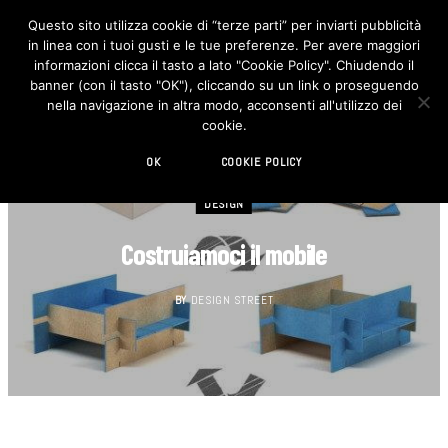
Questo sito utilizza cookie di “terze parti” per inviarti pubblicità
in linea con i tuoi gusti e le tue preferenze. Per avere maggiori
F
I
a
n
informazioni clicca il tasto a lato "Cookie Policy". Chiudendo il
c
s
banner (con il tasto "OK"), cliccando su un link o proseguendo
e
t
b
a
nella navigazione in altra modo, acconsenti all'utilizzo dei
o
g
cookie.
o
r
k
a
m
OK
COOKIE POLICY
DESIGN
Costruiamoci il mobile
BY
DESIGN STREET