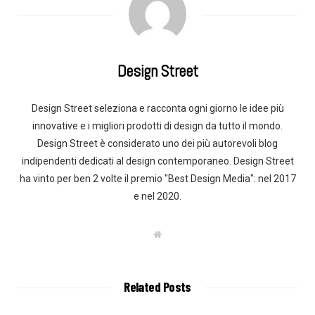
Design Street
Design Street seleziona e racconta ogni giorno le idee più
innovative e i migliori prodotti di design da tutto il mondo.
Design Street è considerato uno dei più autorevoli blog
indipendenti dedicati al design contemporaneo. Design Street
ha vinto per ben 2 volte il premio "Best Design Media": nel 2017
e nel 2020.
W
e
b
s
i
t
Related Posts
e