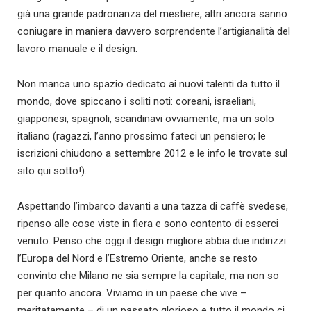
già una grande padronanza del mestiere, altri ancora sanno
coniugare in maniera davvero sorprendente l’artigianalità del
lavoro manuale e il design.
Non manca uno spazio dedicato ai nuovi talenti da tutto il
mondo, dove spiccano i soliti noti: coreani, israeliani,
giapponesi, spagnoli, scandinavi ovviamente, ma un solo
italiano (ragazzi, l’anno prossimo fateci un pensiero; le
iscrizioni chiudono a settembre 2012 e le info le trovate sul
sito qui sotto!).
Aspettando l’imbarco davanti a una tazza di caffè svedese,
ripenso alle cose viste in fiera e sono contento di esserci
venuto. Penso che oggi il design migliore abbia due indirizzi:
l’Europa del Nord e l’Estremo Oriente, anche se resto
convinto che Milano ne sia sempre la capitale, ma non so
per quanto ancora. Viviamo in un paese che vive –
meritatamente – di un passato glorioso e tutto il mondo ci