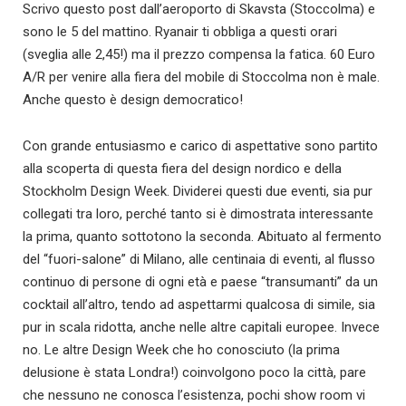
Scrivo questo post dall’aeroporto di Skavsta (Stoccolma) e
sono le 5 del mattino. Ryanair ti obbliga a questi orari
(sveglia alle 2,45!) ma il prezzo compensa la fatica. 60 Euro
A/R per venire alla fiera del mobile di Stoccolma non è male.
Anche questo è design democratico!
Con grande entusiasmo e carico di aspettative sono partito
alla scoperta di questa fiera del design nordico e della
Stockholm Design Week. Dividerei questi due eventi, sia pur
collegati tra loro, perché tanto si è dimostrata interessante
la prima, quanto sottotono la seconda. Abituato al fermento
del “fuori-salone” di Milano, alle centinaia di eventi, al flusso
continuo di persone di ogni età e paese “transumanti” da un
cocktail all’altro, tendo ad aspettarmi qualcosa di simile, sia
pur in scala ridotta, anche nelle altre capitali europee. Invece
no. Le altre Design Week che ho conosciuto (la prima
delusione è stata Londra!) coinvolgono poco la città, pare
che nessuno ne conosca l’esistenza, pochi show room vi