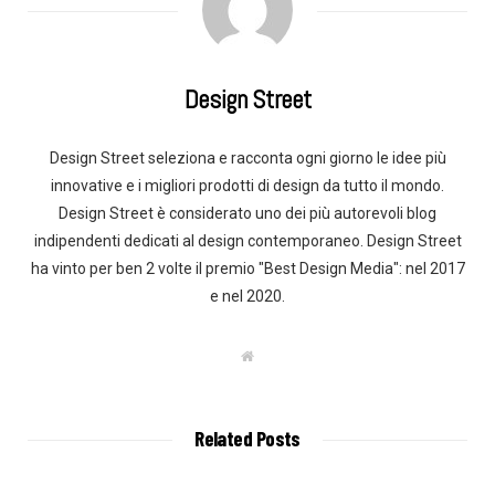
Design Street
Design Street seleziona e racconta ogni giorno le idee più
innovative e i migliori prodotti di design da tutto il mondo.
Design Street è considerato uno dei più autorevoli blog
indipendenti dedicati al design contemporaneo. Design Street
ha vinto per ben 2 volte il premio "Best Design Media": nel 2017
e nel 2020.
W
e
b
s
i
t
Related Posts
e