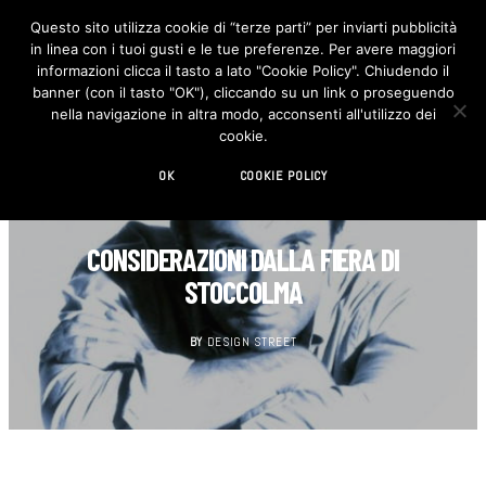
Questo sito utilizza cookie di “terze parti” per inviarti pubblicità
in linea con i tuoi gusti e le tue preferenze. Per avere maggiori
F
I
a
n
informazioni clicca il tasto a lato "Cookie Policy". Chiudendo il
c
s
banner (con il tasto "OK"), cliccando su un link o proseguendo
e
t
b
a
nella navigazione in altra modo, acconsenti all'utilizzo dei
o
g
cookie.
o
r
k
a
m
OK
COOKIE POLICY
DESIGN
CONSIDERAZIONI DALLA FIERA DI
STOCCOLMA
BY
DESIGN STREET