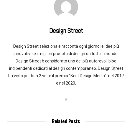
Design Street
Design Street seleziona e racconta ogni giorno le idee più
innovative e i migliori prodotti di design da tutto il mondo.
Design Street è considerato uno dei più autorevoli blog
indipendenti dedicati al design contemporaneo. Design Street
ha vinto per ben 2 volte il premio "Best Design Media": nel 2017
e nel 2020.
W
e
b
s
i
t
Related Posts
e