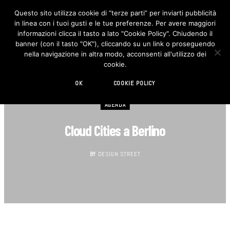
Questo sito utilizza cookie di “terze parti” per inviarti pubblicità
in linea con i tuoi gusti e le tue preferenze. Per avere maggiori
F
I
a
n
informazioni clicca il tasto a lato "Cookie Policy". Chiudendo il
c
s
banner (con il tasto "OK"), cliccando su un link o proseguendo
e
t
b
a
nella navigazione in altra modo, acconsenti all'utilizzo dei
o
g
cookie.
o
r
k
a
m
OK
COOKIE POLICY
AGENDA
Cloud Cities a Berlino
BY
DESIGN STREET