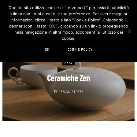
Questo sito utilizza cookie di “terze parti” per inviarti pubblicità
in linea con i tuoi gusti e le tue preferenze. Per avere maggiori
F
I
a
n
informazioni clicca il tasto a lato "Cookie Policy". Chiudendo il
c
s
banner (con il tasto "OK"), cliccando su un link o proseguendo
e
t
b
a
nella navigazione in altra modo, acconsenti all'utilizzo dei
o
g
cookie.
o
r
k
a
m
OK
COOKIE POLICY
ARTE
Ceramiche Zen
BY
DESIGN STREET