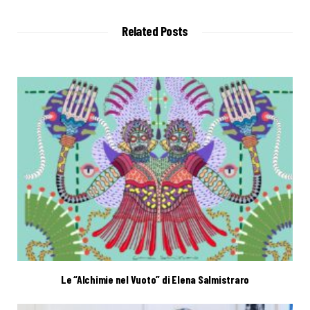
s
i
t
Related Posts
e
Le “Alchimie nel Vuoto” di Elena Salmistraro