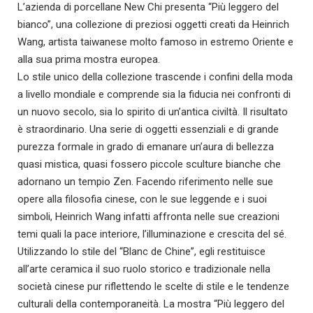
L’azienda di porcellane New Chi presenta “Più leggero del
bianco”, una collezione di preziosi oggetti creati da Heinrich
Wang, artista taiwanese molto famoso in estremo Oriente e
alla sua prima mostra europea.
Lo stile unico della collezione trascende i confini della moda
a livello mondiale e comprende sia la fiducia nei confronti di
un nuovo secolo, sia lo spirito di un’antica civiltà. Il risultato
è straordinario. Una serie di oggetti essenziali e di grande
purezza formale in grado di emanare un’aura di bellezza
quasi mistica, quasi fossero piccole sculture bianche che
adornano un tempio Zen. Facendo riferimento nelle sue
opere alla filosofia cinese, con le sue leggende e i suoi
simboli, Heinrich Wang infatti affronta nelle sue creazioni
temi quali la pace interiore, l’illuminazione e crescita del sé.
Utilizzando lo stile del “Blanc de Chine”, egli restituisce
all’arte ceramica il suo ruolo storico e tradizionale nella
società cinese pur riflettendo le scelte di stile e le tendenze
culturali della contemporaneità. La mostra “Più leggero del