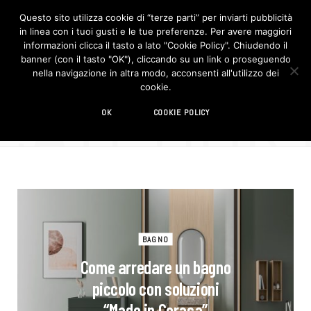
Questo sito utilizza cookie di “terze parti” per inviarti pubblicità
in linea con i tuoi gusti e le tue preferenze. Per avere maggiori
F
I
a
n
informazioni clicca il tasto a lato "Cookie Policy". Chiudendo il
c
s
banner (con il tasto "OK"), cliccando su un link o proseguendo
e
t
b
a
nella navigazione in altra modo, acconsenti all'utilizzo dei
o
g
CATEGOR
cookie.
o
r
CATEGORY
k
a
m
Sponsored
OK
COOKIE POLICY
BAGNO
Come arredare un bagno
piccolo con soluzioni
“Made in Cerasa”