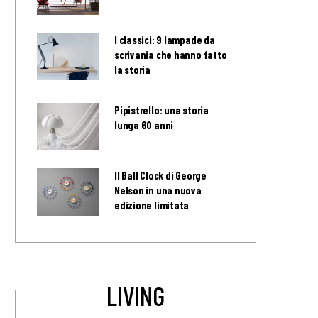
I classici: 9 lampade da
scrivania che hanno fatto
la storia
Pipistrello: una storia
lunga 60 anni
Il Ball Clock di George
Nelson in una nuova
edizione limitata
LIVING