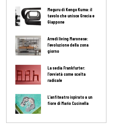
Meguru di Kengo Kuma: il
tavolo che unisce Grecia e
Giappone
Arredi living Maronese:
l’evoluzione della zona
giorno
La sedia Frankfurter:
l’ovvietà come scelta
radicale
L’anfiteatro ispirato a un
fiore di Mario Cucinella