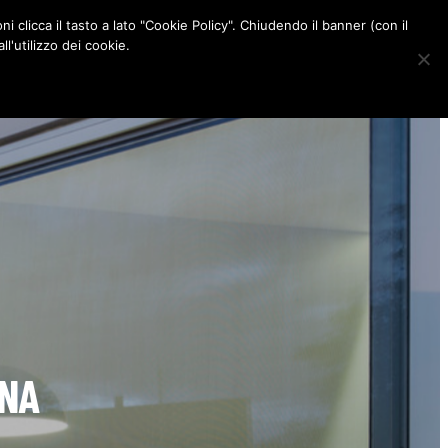
ni clicca il tasto a lato "Cookie Policy". Chiudendo il banner (con il
CONTATTI
l'utilizzo dei cookie.
F
I
P
L
a
n
i
i
c
s
n
n
e
t
t
k
b
a
e
e
o
g
r
d
o
r
e
I
k
a
s
n
m
t
RNA