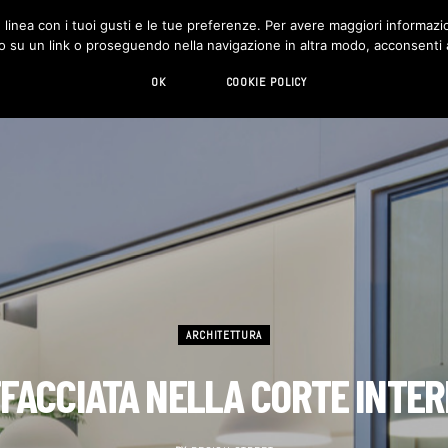
in linea con i tuoi gusti e le tue preferenze. Per avere maggiori informazio
DESIGN
LIVING
HI-TECH
CHI SIAMO
o su un link o proseguendo nella navigazione in altra modo, acconsenti al
OK
COOKIE POLICY
ARCHITETTURA
FACCIATA NELLA CORTE INTE